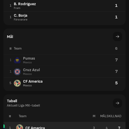
CF America
5
5
Mexico
Tabell
Aktuell Liga MX-tabell
#
Team
M
MÅLSKILLNAD
P
CF America
7
1
3
4
Tijuana
7
2
3
3
Toluca
6
3
3
3