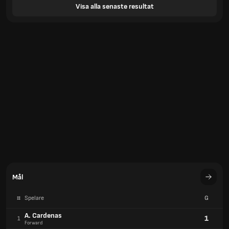
Visa alla senaste resultat
Mål
#
Spelare
G
A. Cardenas
1
1
Forward
B. Rodriguez
1
1
Fram
C. Borja
1
1
Försvarare
Mål
#
Team
G
Pumas
7
1
Mexico
Cruz Azul
7
1
Mexico