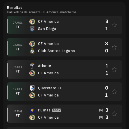
Resultat
Håll koll på de senaste CF America-matcherna
3
CF America
07 AUG.
FT
1
San Diego
3
CF America
02 AUG.
FT
0
Club Santos Laguna
1
Atlante
25 JULI
FT
1
CF America
0
Queretaro FC
19 JULI
FT
1
CF America
3
Pumas
(6)
11 MAJ
FT
3
CF America
(6)