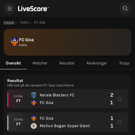
Fotboll
India
FC Goa
FC Goa
India
Översikt
Matcher
Resultat
Rankningar
Trupp
Resultat
Håll koll på de senaste FC Goa-matcherna
2
Kerala Blasters FC
18 MAJ
FT
1
FC Goa
1
FC Goa
09 MAJ
FT
1
Mohun Bagan Super Giant