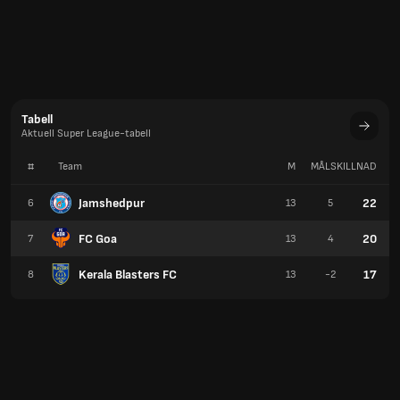
Tabell
Aktuell Super League-tabell
#
Team
M
MÅLSKILLNAD
P
Jamshedpur
22
6
13
5
FC Goa
20
7
13
4
Kerala Blasters FC
17
8
13
-2