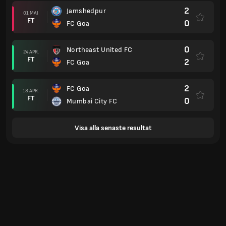
2
Jamshedpur
01 MAJ
FT
0
FC Goa
0
Northeast United FC
24 APR.
FT
2
FC Goa
2
FC Goa
18 APR.
FT
0
Mumbai City FC
Visa alla senaste resultat