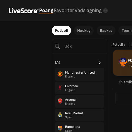
Poäng
Favoriter
Vadslagning
Fotboll
Hockey
Basket
Tenni
Fotboll
In
F
LAG
In
Manchester United
England
Översik
Liverpool
England
Arsenal
England
Real Madrid
Spain
Barcelona
Spain