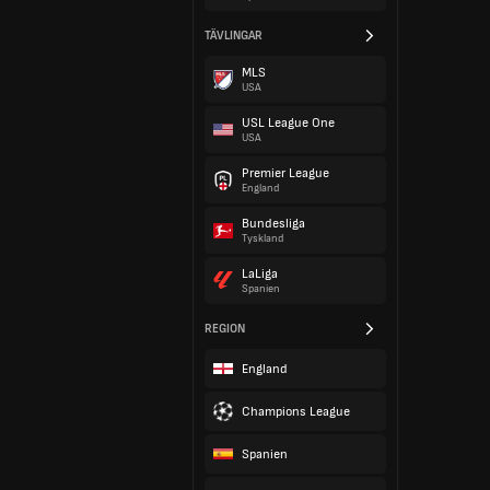
TÄVLINGAR
MLS
USA
USL League One
USA
Premier League
England
Bundesliga
Tyskland
LaLiga
Spanien
REGION
England
Champions League
Spanien