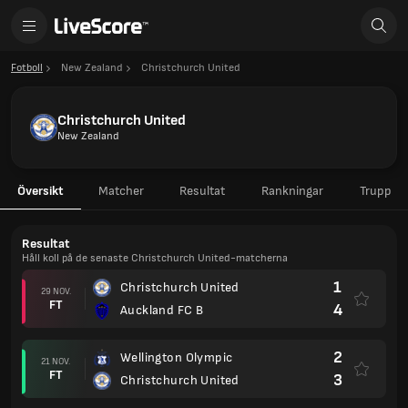
Fotboll
New Zealand
Christchurch United
Christchurch United
New Zealand
Översikt
Matcher
Resultat
Rankningar
Trupp
Resultat
Håll koll på de senaste Christchurch United-matcherna
1
Christchurch United
29 NOV.
FT
4
Auckland FC B
2
Wellington Olympic
21 NOV.
FT
3
Christchurch United