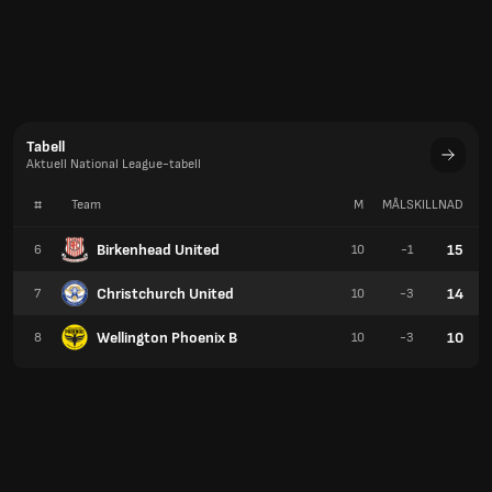
Tabell
Aktuell National League-tabell
#
Team
M
MÅLSKILLNAD
P
Birkenhead United
15
6
10
-1
Christchurch United
14
7
10
-3
Wellington Phoenix B
10
8
10
-3