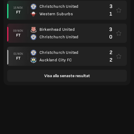
3
Christchurch United
15 NOV.
FT
1
Western Suburbs
3
Birkenhead United
09 NOV.
FT
0
Christchurch United
2
Christchurch United
01 NOV.
FT
2
Auckland City FC
Visa alla senaste resultat