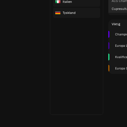
ACS Cham
Italien
Cupresulta
Tyskland
Viktig
Champio
Europa 
Kvalific
Europa 