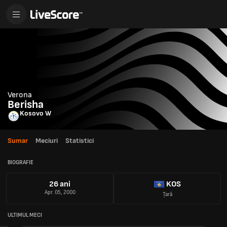
Verona
Berisha
Kosovo W
Sumar
Meciuri
Statistici
BIOGRAFIE
26 ani
KOS
Apr. 05, 2000
Țară
ULTIMUL MECI