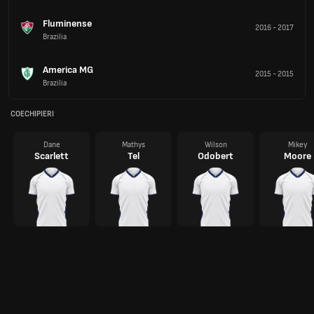
Fluminense
2016
-
2017
Brazilia
America MG
2015
-
2015
Brazilia
COECHIPIERI
Dane
Mathys
Wilson
Mikey
Scarlett
Tel
Odobert
Moore