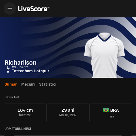
Richarlison
#9 - Înainte
Tottenham Hotspur
Sumar
Meciuri
Statistici
BIOGRAFIE
184 cm
29 ani
BRA
Înălțime
Mai 10, 1997
Țară
URMĂTORUL MECI