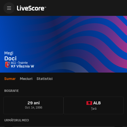
Megi
Doci
#11 - Înainte
KF Vllaznia W
Sumar
Meciuri
Statistici
BIOGRAFIE
29 ani
ALB
Oct. 14, 1996
Țară
URMĂTORUL MECI