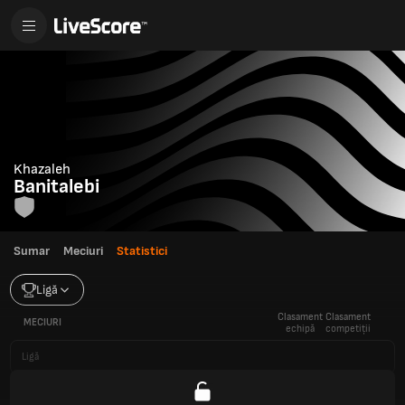
Khazaleh
Banitalebi
Sumar
Meciuri
Statistici
Ligă
Clasament
Clasament
MECIURI
echipă
competiții
Ligă