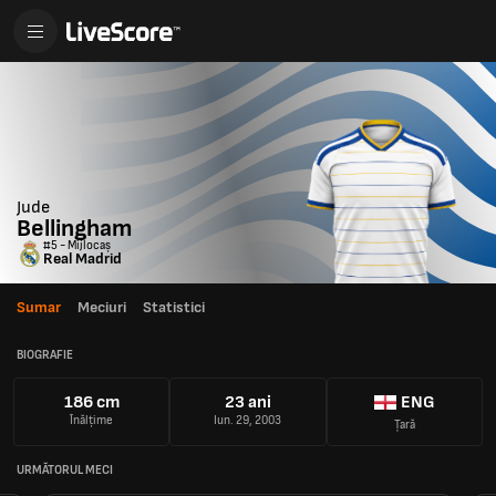
Jude
Bellingham
#5 - Mijlocaș
Real Madrid
Sumar
Meciuri
Statistici
BIOGRAFIE
186 cm
23 ani
ENG
Înălțime
Iun. 29, 2003
Țară
URMĂTORUL MECI