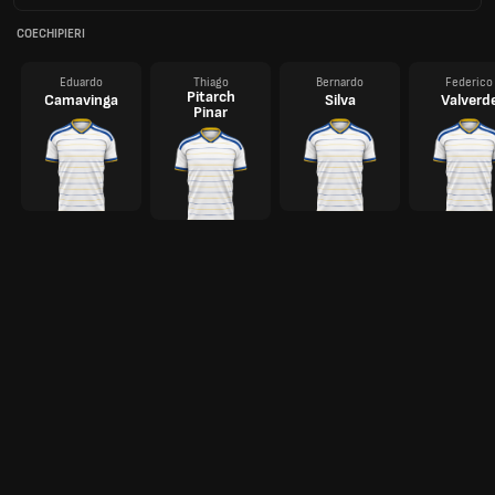
COECHIPIERI
Eduardo
Thiago
Bernardo
Federico
Pitarch
Camavinga
Silva
Valverd
Pinar