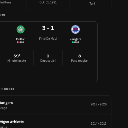
Înălțime
Oct. 31, 1991
Țară
ECI
3 - 1
Final De Meci
Celtic
Rangers
59'
0
8
Minute jucate
Deposedări
Pase reușite
 CLUBULUI
Rangers
2015
-
2026
coţia
Wigan Athletic
2014
-
2015
nglia