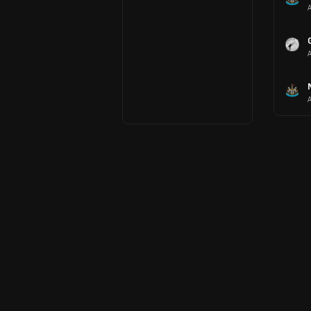
A
A
A