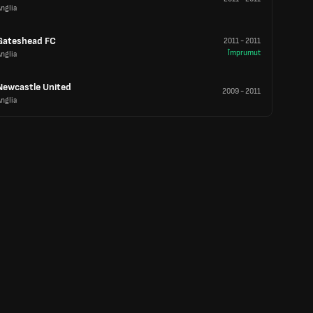
nglia
Gateshead FC
2011
-
2011
Împrumut
nglia
Newcastle United
2009
-
2011
nglia