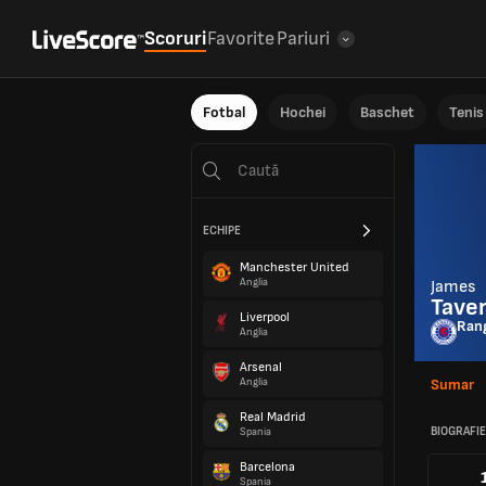
Scoruri
Favorite
Pariuri
Fotbal
Hochei
Baschet
Tenis
ECHIPE
Manchester United
Anglia
James
Taver
Liverpool
Ran
Anglia
Arsenal
Anglia
Sumar
Real Madrid
BIOGRAFIE
Spania
Barcelona
Spania