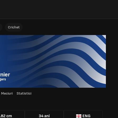
Crichet
nier
gers
Meciuri
Statistici
182 cm
34 ani
ENG