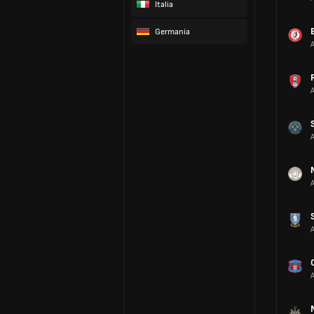
Italia
Germania
A
A
A
A
A
A