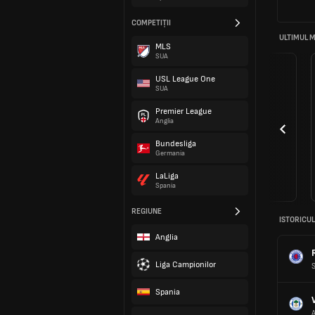
COMPETIȚII
ULTIMUL M
MLS
SUA
USL League One
SUA
Premier League
Anglia
Bundesliga
Germania
LaLiga
Spania
REGIUNE
ISTORICUL
Anglia
Liga Campionilor
S
Spania
A