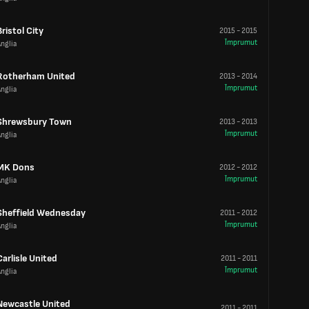
Bristol City
2015
-
2015
Împrumut
nglia
Rotherham United
2013
-
2014
Împrumut
nglia
Shrewsbury Town
2013
-
2013
Împrumut
nglia
MK Dons
2012
-
2012
Împrumut
nglia
Sheffield Wednesday
2011
-
2012
Împrumut
nglia
Carlisle United
2011
-
2011
Împrumut
nglia
Newcastle United
2011
-
2011