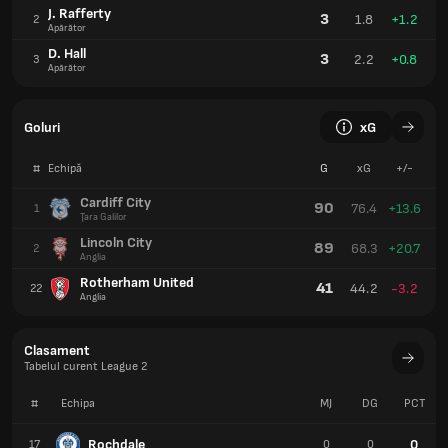
J. Rafferty
3
1.8
+1.2
2
Apărător
D. Hall
3
2.2
+0.8
3
Apărător
Goluri
xG
#
Echipă
G
xG
+/-
Cardiff City
90
76.4
+13.6
1
Ţara Galilor
Lincoln City
89
68.3
+20.7
2
Anglia
Rotherham United
41
44.2
-3.2
22
Anglia
Clasament
Tabelul curent League 2
#
Echipa
MJ
DG
PCT
Rochdale
0
17
0
0