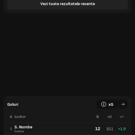
Vezi toate rezultatele recente
Goluri
xG
#
Jucător
G
xG
+/-
S. Nombe
12
10.1
+1.9
1
Înainte