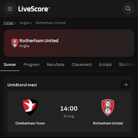
Fotbal
Anglia
Rotherham United
Rotherham United
Anglia
Sumar
Program
Rezultate
Clasament
Echipă
Statistici 
Următorul meci
14:00
15 Aug.
Cheltenham Town
Rotherham United