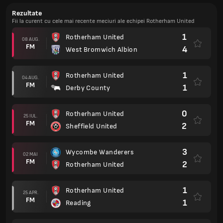
Rezultate
Fii la curent cu cele mai recente meciuri ale echipei Rotherham United
1
Rotherham United
08 AUG.
FM
4
West Bromwich Albion
1
Rotherham United
04 AUG.
FM
1
Derby County
0
Rotherham United
25 IUL.
FM
2
Sheffield United
3
Wycombe Wanderers
02 MAI
FM
2
Rotherham United
1
Rotherham United
25 APR.
FM
1
Reading