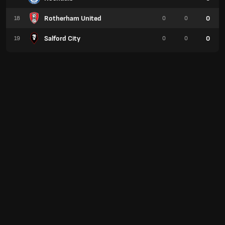
Rotherham United
0
18
0
0
Salford City
0
19
0
0