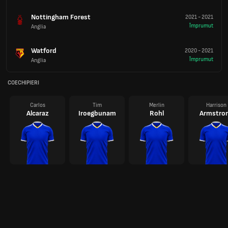
Nottingham Forest
2021
-
2021
Împrumut
Anglia
Watford
2020
-
2021
Împrumut
Anglia
COECHIPIERI
Carlos
Tim
Merlin
Harrison
Alcaraz
Iroegbunam
Rohl
Armstro