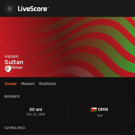
Hatem
Sultan
Oman
Sumar
Meciuri
Statistici
BIOGRAFIE
30 ani
OMN
Feb. 15, 1996
Țară
ULTIMUL MECI