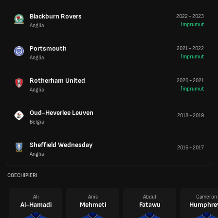
Blackburn Rovers
2022
-
2023
Împrumut
Anglia
Portsmouth
2021
-
2022
Împrumut
Anglia
Rotherham United
2020
-
2021
Împrumut
Anglia
Oud-Heverlee Leuven
2018
-
2019
Belgia
Sheffield Wednesday
2016
-
2017
Anglia
COECHIPIERI
Ali
Anis
Abdul
Cameron
Al-Hamadi
Mehmeti
Fatawu
Humphre