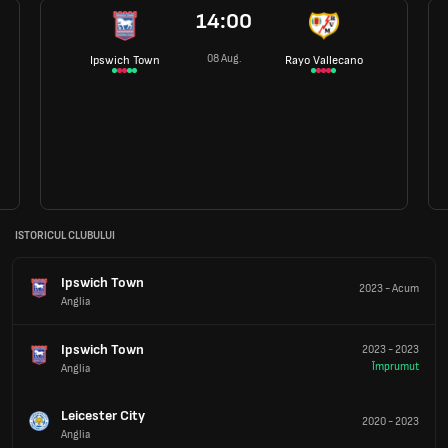
14:00
08 Aug.
Ipswich Town
Rayo Vallecano
ISTORICUL CLUBULUI
Ipswich Town
2023
-
Acum
Anglia
Ipswich Town
2023
-
2023
Împrumut
Anglia
Leicester City
2020
-
2023
Anglia