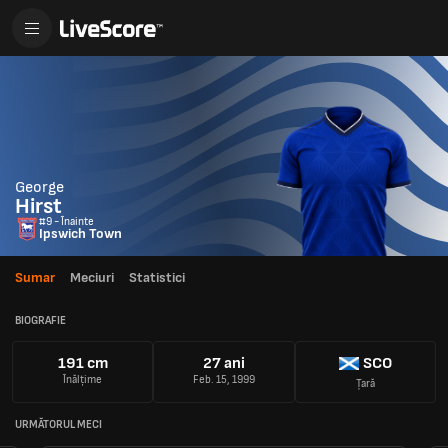
George
Hirst
#9 - Înainte
Ipswich Town
Sumar
Meciuri
Statistici
BIOGRAFIE
191 cm
27 ani
SCO
Înălțime
Feb. 15, 1999
Țară
URMĂTORUL MECI