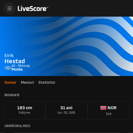
Eirik
Hestad
#5 - Mijlocaș
Molde
Sumar
Meciuri
Statistici
BIOGRAFIE
183 cm
31 ani
NOR
Înălțime
Iun. 26, 1995
Țară
URMĂTORUL MECI