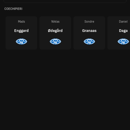
COECHIPIERI
Mads
Niklas
Sondre
Daniel
Enggard
Ødegård
Granaas
Daga