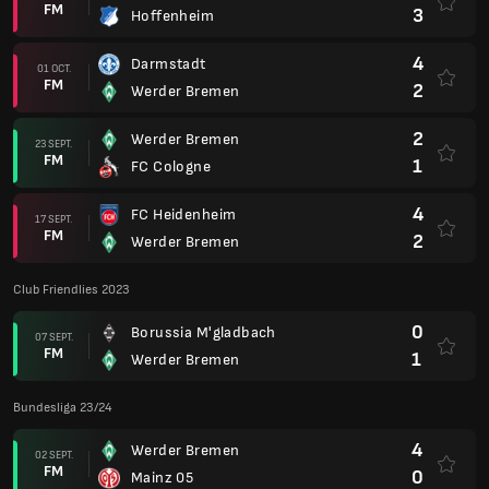
FM
3
Hoffenheim
4
Darmstadt
01 OCT.
FM
2
Werder Bremen
2
Werder Bremen
23 SEPT.
FM
1
FC Cologne
4
FC Heidenheim
17 SEPT.
FM
2
Werder Bremen
Club Friendlies 2023
0
Borussia M'gladbach
07 SEPT.
FM
1
Werder Bremen
Bundesliga 23/24
4
Werder Bremen
02 SEPT.
FM
0
Mainz 05