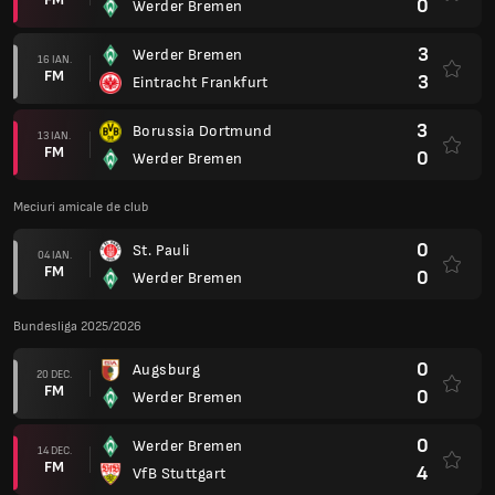
0
Werder Bremen
3
Werder Bremen
16 IAN.
FM
3
Eintracht Frankfurt
3
Borussia Dortmund
13 IAN.
FM
0
Werder Bremen
Meciuri amicale de club
0
St. Pauli
04 IAN.
FM
0
Werder Bremen
Bundesliga 2025/2026
0
Augsburg
20 DEC.
FM
0
Werder Bremen
0
Werder Bremen
14 DEC.
FM
4
VfB Stuttgart