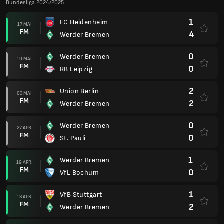
Bundesliga 2024/2025
1
FC Heidenheim
17 MAI
FM
4
Werder Bremen
0
Werder Bremen
10 MAI
FM
0
RB Leipzig
2
Union Berlin
03 MAI
FM
2
Werder Bremen
0
Werder Bremen
27 APR.
FM
0
St. Pauli
1
Werder Bremen
19 APR.
FM
0
VfL Bochum
1
VfB Stuttgart
13 APR.
FM
2
Werder Bremen