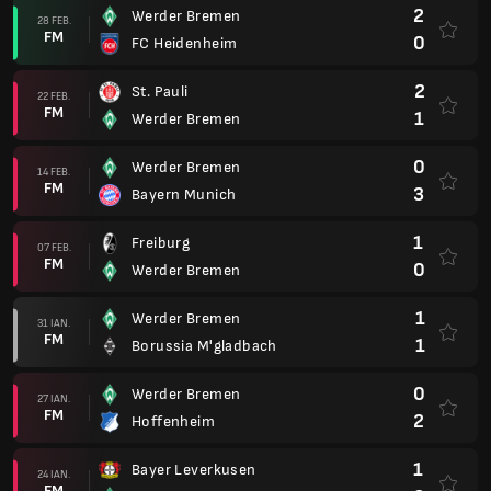
2
Werder Bremen
28 FEB.
FM
0
FC Heidenheim
2
St. Pauli
22 FEB.
FM
1
Werder Bremen
0
Werder Bremen
14 FEB.
FM
3
Bayern Munich
1
Freiburg
07 FEB.
FM
0
Werder Bremen
1
Werder Bremen
31 IAN.
FM
1
Borussia M'gladbach
0
Werder Bremen
27 IAN.
FM
2
Hoffenheim
1
Bayer Leverkusen
24 IAN.
FM