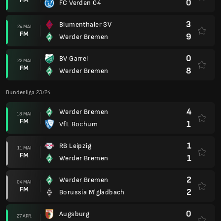
0
FC Verden 04
3
Blumenthaler SV
24 MAI
FM
9
Werder Bremen
0
BV Garrel
22 MAI
FM
8
Werder Bremen
Bundesliga 23/24
4
Werder Bremen
18 MAI
FM
1
VfL Bochum
1
RB Leipzig
11 MAI
FM
1
Werder Bremen
2
Werder Bremen
04 MAI
FM
2
Borussia M'gladbach
0
Augsburg
27 APR.