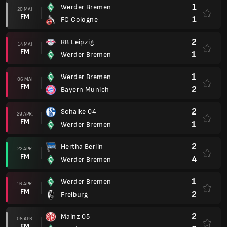
1
Werder Bremen
20 MAI
FM
1
FC Cologne
2
RB Leipzig
14 MAI
FM
1
Werder Bremen
1
Werder Bremen
06 MAI
FM
2
Bayern Munich
2
Schalke 04
29 APR.
FM
1
Werder Bremen
2
Hertha Berlin
22 APR.
FM
4
Werder Bremen
1
Werder Bremen
16 APR.
FM
2
Freiburg
2
Mainz 05
08 APR.
FM