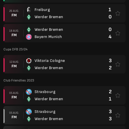
1
Freiburg
26 AUG.
FM
0
Werder Bremen
0
Werder Bremen
18 AUG.
FM
4
Bayern Munich
Cupa DFB 23/24
3
Viktoria Cologne
12 AUG.
FM
2
Werder Bremen
Club Friendlies 2023
2
Strasbourg
05 AUG.
FM
1
Werder Bremen
3
Strasbourg
05 AUG.
FM
3
Werder Bremen