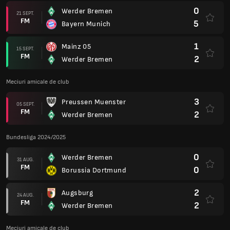
0
Werder Bremen
21 SEPT.
FM
5
Bayern Munich
1
Mainz 05
15 SEPT.
FM
2
Werder Bremen
Meciuri amicale de club
3
Preussen Muenster
05 SEPT.
FM
2
Werder Bremen
Bundesliga 2024/2025
0
Werder Bremen
31 AUG.
FM
0
Borussia Dortmund
2
Augsburg
24 AUG.
FM
2
Werder Bremen
Meciuri amicale de club