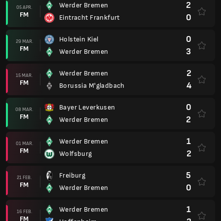
2
Werder Bremen
05 APR.
FM
0
Eintracht Frankfurt
0
Holstein Kiel
29 MAR.
FM
3
Werder Bremen
2
Werder Bremen
15 MAR.
FM
4
Borussia M'gladbach
0
Bayer Leverkusen
08 MAR.
FM
2
Werder Bremen
1
Werder Bremen
01 MAR.
FM
2
Wolfsburg
5
Freiburg
21 FEB.
FM
0
Werder Bremen
1
Werder Bremen
16 FEB.
FM