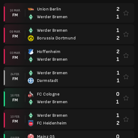
2
Union Berlin
16 MAR.
FM
1
Werder Bremen
1
Werder Bremen
09 MAR.
FM
2
Borussia Dortmund
2
Hoffenheim
03 MAR.
FM
1
Werder Bremen
1
Werder Bremen
24 FEB.
FM
1
Darmstadt
0
FC Cologne
16 FEB.
FM
1
Werder Bremen
1
Werder Bremen
10 FEB.
FM
2
FC Heidenheim
0
Mainz 05
03 FEB.