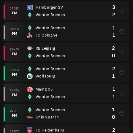
3
Hamburger SV
07 DEC.
FM
2
Werder Bremen
1
Werder Bremen
29 NOV.
FM
1
FC Cologne
2
RB Leipzig
23 NOV.
FM
0
Werder Bremen
2
Werder Bremen
07 NOV.
FM
1
Wolfsburg
1
Mainz 05
01 NOV.
FM
1
Werder Bremen
1
Werder Bremen
24 OCT.
FM
0
Union Berlin
2
FC Heidenheim
18 OCT.