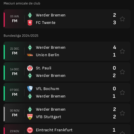
Meciuri amicale de club
2
Werder Bremen
05 IAN.
FM
3
FC Twente
Bundesliga 2024/2025
4
Werder Bremen
21 DEC.
FM
1
Union Berlin
0
St. Pauli
14 DEC.
FM
2
Werder Bremen
0
VfL Bochum
07 DEC.
FM
1
Werder Bremen
2
Werder Bremen
30 NOV.
FM
2
VfB Stuttgart
1
Eintracht Frankfurt
23 NOV.