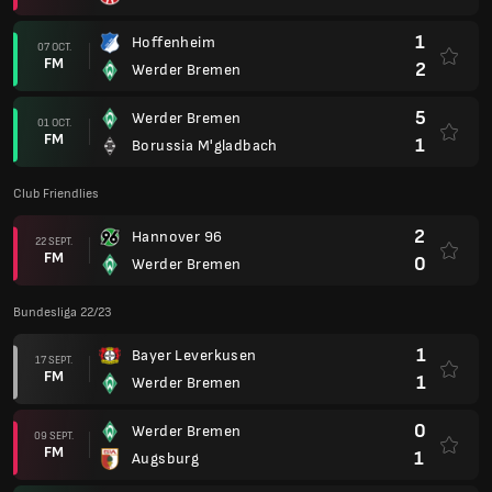
1
Hoffenheim
07 OCT.
FM
2
Werder Bremen
5
Werder Bremen
01 OCT.
FM
1
Borussia M'gladbach
Club Friendlies
2
Hannover 96
22 SEPT.
FM
0
Werder Bremen
Bundesliga 22/23
1
Bayer Leverkusen
17 SEPT.
FM
1
Werder Bremen
0
Werder Bremen
09 SEPT.
FM
1
Augsburg