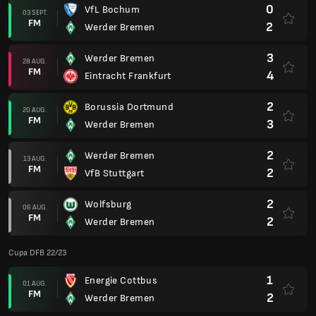
0
VfL Bochum
03 SEPT.
FM
2
Werder Bremen
3
Werder Bremen
28 AUG.
FM
4
Eintracht Frankfurt
2
Borussia Dortmund
20 AUG.
FM
3
Werder Bremen
2
Werder Bremen
13 AUG.
FM
2
VfB Stuttgart
2
Wolfsburg
06 AUG.
FM
2
Werder Bremen
Cupa DFB 22/23
1
Energie Cottbus
01 AUG.
FM
2
Werder Bremen