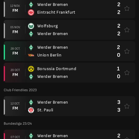
2
Werder Bremen
12 NOV.
FM
2
Eintracht Frankfurt
2
Wolfsburg
05 NOV.
FM
2
Werder Bremen
2
Werder Bremen
28 OCT.
FM
0
Union Berlin
1
Borussia Dortmund
20 OCT.
FM
0
Werder Bremen
Club Friendlies 2023
3
Werder Bremen
12 OCT.
FM
3
St. Pauli
Bundesliga 23/24
2
Werder Bremen
07 OCT.