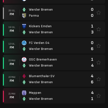
0
Werder Bremen
26 IUL.
FM
0
Parma
1
Kickers Emden
19 IUL.
FM
3
Werder Bremen
0
FC Verden 04
12 IUL.
FM
6
Werder Bremen
1
OSC Bremerhaven
23 MAI
FM
4
Werder Bremen
4
Blumenthaler SV
22 MAI
FM
6
Werder Bremen
4
Meppen
21 MAI
FM
1
Werder Bremen