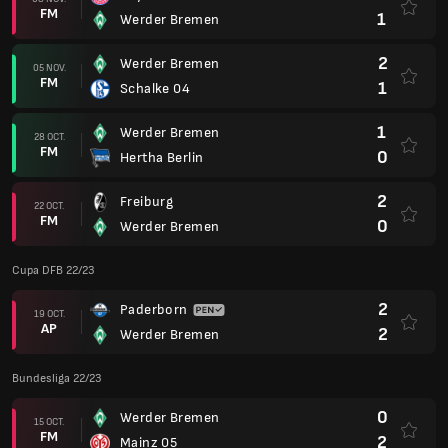
FM
1
Werder Bremen
2
Werder Bremen
05 NOV.
FM
1
Schalke 04
1
Werder Bremen
28 OCT.
FM
0
Hertha Berlin
2
Freiburg
22 OCT.
FM
0
Werder Bremen
Cupa DFB 22/23
2
Paderborn
19 OCT.
AP
2
Werder Bremen
Bundesliga 22/23
0
Werder Bremen
15 OCT.
FM
2
Mainz 05