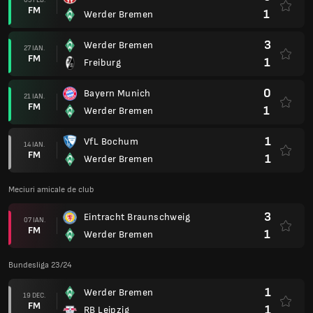
FM
1
Werder Bremen
3
Werder Bremen
27 IAN.
FM
1
Freiburg
0
Bayern Munich
21 IAN.
FM
1
Werder Bremen
1
VfL Bochum
14 IAN.
FM
1
Werder Bremen
Meciuri amicale de club
3
Eintracht Braunschweig
07 IAN.
FM
1
Werder Bremen
Bundesliga 23/24
1
Werder Bremen
19 DEC.
FM
1
RB Leipzig