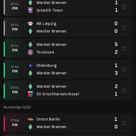
1
Werder Bremen
28 IUL.
FM
1
Ipswich Town
0
RB Leipzig
28 IUL.
FM
0
Werder Bremen
5
Werder Bremen
22 IUL.
FM
2
Toulouse
1
Oldenburg
16 IUL.
FM
3
Werder Bremen
2
Werder Bremen
09 IUL.
FM
1
SV Drochtersen/Assel
Bundesliga 22/23
1
Union Berlin
27 MAI
FM
0
Werder Bremen