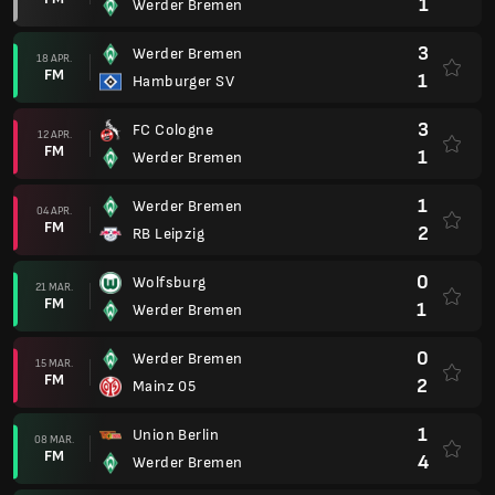
1
Werder Bremen
3
Werder Bremen
18 APR.
FM
1
Hamburger SV
3
FC Cologne
12 APR.
FM
1
Werder Bremen
1
Werder Bremen
04 APR.
FM
2
RB Leipzig
0
Wolfsburg
21 MAR.
FM
1
Werder Bremen
0
Werder Bremen
15 MAR.
FM
2
Mainz 05
1
Union Berlin
08 MAR.
FM
4
Werder Bremen