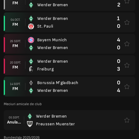
FM
2
Werder Bremen
1
Werder Bremen
04 OCT.
FM
0
St. Pauli
4
Bayern Munich
26 SEPT.
FM
0
Werder Bremen
0
Werder Bremen
20 SEPT.
FM
3
Freiburg
0
Borussia M'gladbach
14 SEPT.
FM
4
Werder Bremen
Meciuri amicale de club
Werder Bremen
05 SEPT.
Anulare
Preussen Muenster
Bundesliga 2025/2026