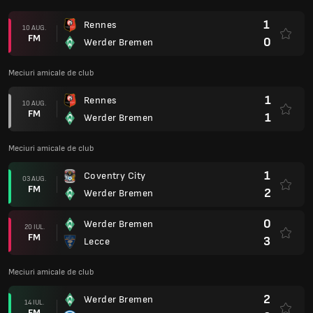
1
Rennes
10 AUG.
FM
0
Werder Bremen
Meciuri amicale de club
1
Rennes
10 AUG.
FM
1
Werder Bremen
Meciuri amicale de club
1
Coventry City
03 AUG.
FM
2
Werder Bremen
0
Werder Bremen
20 IUL.
FM
3
Lecce
Meciuri amicale de club
2
Werder Bremen
14 IUL.
FM