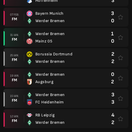
3
Hoffenheim
3
Bayern Munich
07 FEB.
FM
0
Werder Bremen
1
Werder Bremen
31 IAN.
FM
0
Mainz 05
2
Borussia Dortmund
25 IAN.
FM
2
Werder Bremen
0
Werder Bremen
19 IAN.
FM
2
Augsburg
3
Werder Bremen
15 IAN.
FM
3
FC Heidenheim
4
RB Leipzig
12 IAN.
FM
2
Werder Bremen