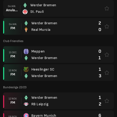
Werder Bremen
04 IAN.
Anulare
St. Pauli
2
Werder Bremen
04 IAN.
FM
0
Real Murcia
Club Friendlies
0
Meppen
15 DEC.
FM
1
Werder Bremen
1
Heeslinger SC
15 NOV.
FM
3
Werder Bremen
Bundesliga 22/23
1
Werder Bremen
12 NOV.
FM
2
RB Leipzig
6
Bayern Munich
08 NOV.