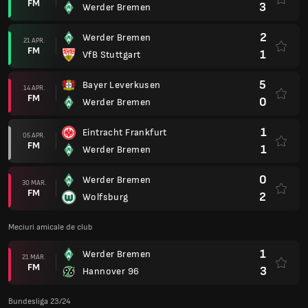
FM
3
Werder Bremen
2
Werder Bremen
21 APR.
FM
1
VfB Stuttgart
5
Bayer Leverkusen
14 APR.
FM
0
Werder Bremen
1
Eintracht Frankfurt
05 APR.
FM
1
Werder Bremen
0
Werder Bremen
30 MAR.
FM
2
Wolfsburg
Meciuri amicale de club
1
Werder Bremen
21 MAR.
FM
3
Hannover 96
Bundesliga 23/24