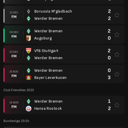
2
Borussia M'gladbach
15 DEC.
FM
2
Werder Bremen
2
Werder Bremen
09 DEC.
FM
0
Augsburg
2
VfB Stuttgart
02 DEC.
FM
0
Werder Bremen
0
Werder Bremen
25 NOV.
FM
3
Bayer Leverkusen
Club Friendlies 2023
1
Werder Bremen
16 NOV.
FM
2
Hansa Rostock
Bundesliga 23/24