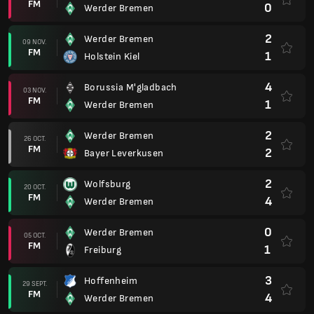
FM
0
Werder Bremen
2
Werder Bremen
09 NOV.
FM
1
Holstein Kiel
4
Borussia M'gladbach
03 NOV.
FM
1
Werder Bremen
2
Werder Bremen
26 OCT.
FM
2
Bayer Leverkusen
2
Wolfsburg
20 OCT.
FM
4
Werder Bremen
0
Werder Bremen
05 OCT.
FM
1
Freiburg
3
Hoffenheim
29 SEPT.
FM
4
Werder Bremen