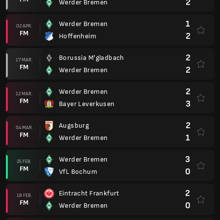
2
Werder Bremen
1
Werder Bremen
02 APR.
FM
2
Hoffenheim
2
Borussia M'gladbach
17 MAR.
FM
2
Werder Bremen
2
Werder Bremen
12 MAR.
FM
3
Bayer Leverkusen
2
Augsburg
04 MAR.
FM
1
Werder Bremen
3
Werder Bremen
25 FEB.
FM
0
VfL Bochum
2
Eintracht Frankfurt
18 FEB.
FM
0
Werder Bremen