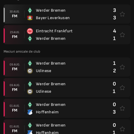
3
Werder Bremen
30 AUG.
FM
3
Bayer Leverkusen
4
Eintracht Frankfurt
23 AUG.
FM
1
Werder Bremen
Meciuri amicale de club
1
Werder Bremen
09 AUG.
FM
2
Udinese
0
Werder Bremen
09 AUG.
FM
1
Udinese
0
Werder Bremen
01 AUG.
FM
3
Hoffenheim
0
Werder Bremen
01 AUG.
FM
1
Hoffenheim