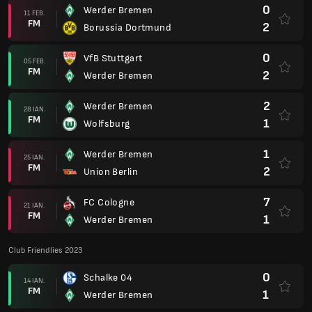
0
Werder Bremen
11 FEB.
FM
2
Borussia Dortmund
0
VfB Stuttgart
05 FEB.
FM
2
Werder Bremen
2
Werder Bremen
28 IAN.
FM
1
Wolfsburg
1
Werder Bremen
25 IAN.
FM
2
Union Berlin
7
FC Cologne
21 IAN.
FM
1
Werder Bremen
Club Friendlies 2023
0
Schalke 04
14 IAN.
FM
1
Werder Bremen