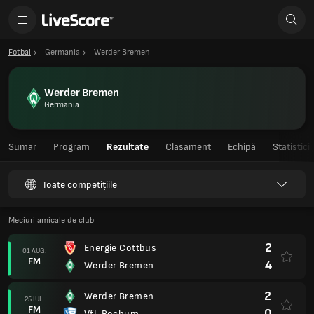
Fotbal
Germania
Werder Bremen
Werder Bremen
Germania
Sumar
Program
Rezultate
Clasament
Echipă
Statistici
Toate competițiile
Meciuri amicale de club
2
Energie Cottbus
01 AUG.
FM
4
Werder Bremen
2
Werder Bremen
25 IUL.
FM
0
VfL Bochum