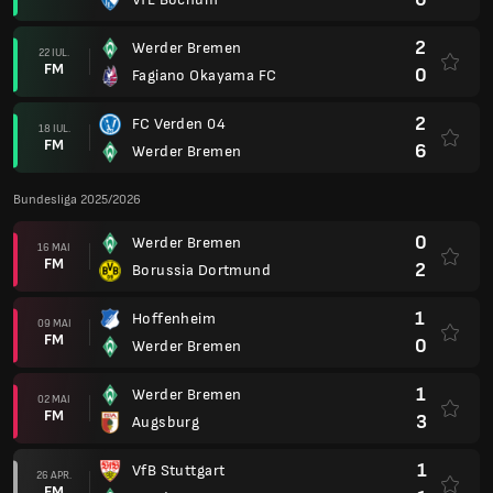
2
Werder Bremen
22 IUL.
FM
0
Fagiano Okayama FC
2
FC Verden 04
18 IUL.
FM
6
Werder Bremen
Bundesliga 2025/2026
0
Werder Bremen
16 MAI
FM
2
Borussia Dortmund
1
Hoffenheim
09 MAI
FM
0
Werder Bremen
1
Werder Bremen
02 MAI
FM
3
Augsburg
1
VfB Stuttgart
26 APR.
FM