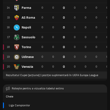
Parma
0
14
0
0
0
0
0
0
AS Roma
0
15
0
0
0
0
0
0
Napoli
0
16
0
0
0
0
0
0
Sassuolo
0
17
0
0
0
0
0
0
Torino
0
18
0
0
0
0
0
0
Udinese
0
19
0
0
0
0
0
0
Venezia
0
20
0
0
0
0
0
0
Rezultatul Cupei [acțiune] 1 poziție suplimentară în UEFA Europa League
Rotește pentru a vizualiza tabelul extins
Cheie
Liga Campionilor