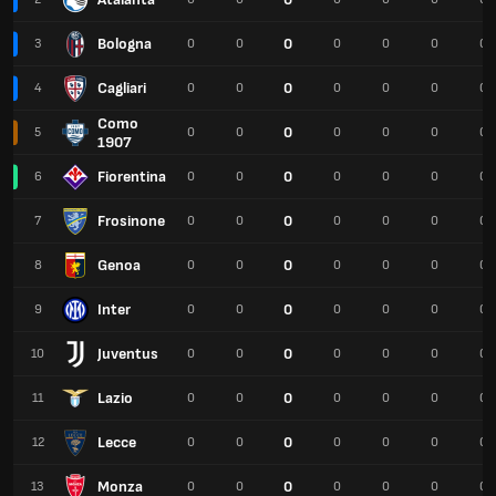
Bologna
0
3
0
0
0
0
0
0
Cagliari
0
4
0
0
0
0
0
0
Como
0
5
0
0
0
0
0
0
1907
Fiorentina
0
6
0
0
0
0
0
0
Frosinone
0
7
0
0
0
0
0
0
Genoa
0
8
0
0
0
0
0
0
Inter
0
9
0
0
0
0
0
0
Juventus
0
10
0
0
0
0
0
0
Lazio
0
11
0
0
0
0
0
0
Lecce
0
12
0
0
0
0
0
0
Monza
0
13
0
0
0
0
0
0