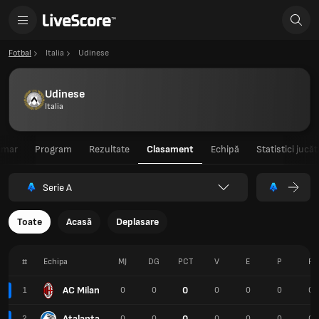
Fotbal
Italia
Udinese
Udinese
Italia
umar
Program
Rezultate
Clasament
Echipă
Statistici jucăt
Serie A
Toate
Acasă
Deplasare
#
Echipa
MJ
DG
PCT
V
E
P
P
AC Milan
0
1
0
0
0
0
0
0
Atalanta
0
2
0
0
0
0
0
0