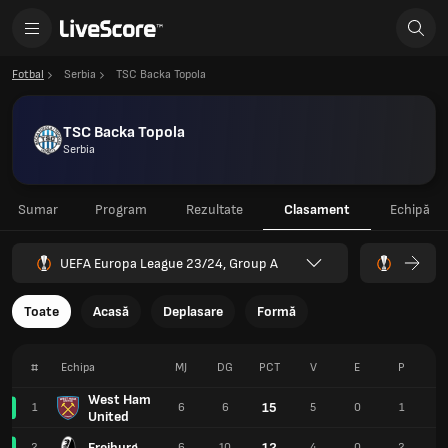
Fotbal
Serbia
TSC Backa Topola
TSC Backa Topola
Serbia
Sumar
Program
Rezultate
Clasament
Echipă
UEFA Europa League 23/24, Group A
Toate
Acasă
Deplasare
Formă
#
Echipa
MJ
DG
PCT
V
E
P
West Ham
15
1
6
6
5
0
1
1
United
Freiburg
12
2
6
10
4
0
2
1