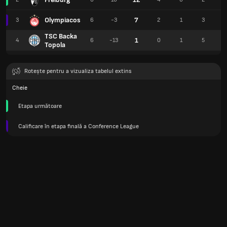
Olympiacos
7
3
6
-3
2
1
3
1
TSC Backa
1
4
6
-13
0
1
5
Topola
Rotește pentru a vizualiza tabelul extins
Cheie
Etapa următoare
Calificare în etapa finală a Conference League