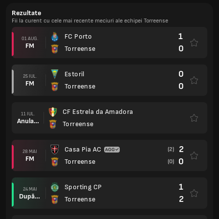
Rezultate
Fii la curent cu cele mai recente meciuri ale echipei Torreense
1
FC Porto
01 AUG.
FM
0
Torreense
0
Estoril
25 IUL.
FM
0
Torreense
CF Estrela da Amadora
11 IUL.
Anulare
Torreense
2
Casa Pia AC
(2)
28 MAI
FM
0
Torreense
(0)
1
Sporting CP
24 MAI
După prel.
2
Torreense