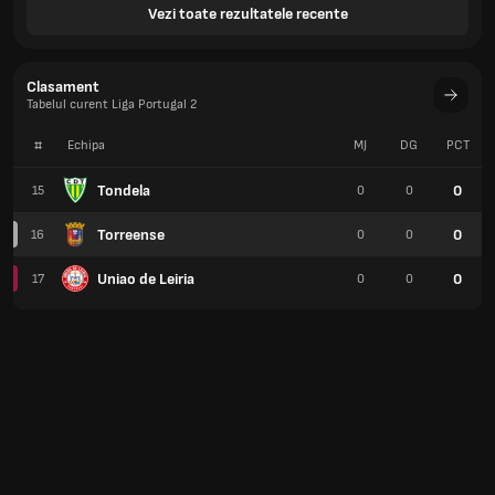
Vezi toate rezultatele recente
Clasament
Tabelul curent Liga Portugal 2
#
Echipa
MJ
DG
PCT
Tondela
0
15
0
0
Torreense
0
16
0
0
Uniao de Leiria
0
17
0
0