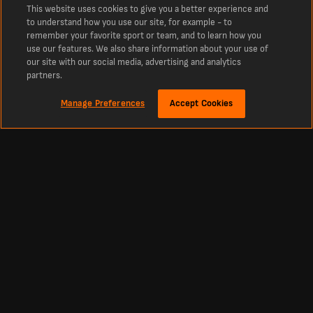
This website uses cookies to give you a better experience and
to understand how you use our site, for example - to
remember your favorite sport or team, and to learn how you
use our features. We also share information about your use of
our site with our social media, advertising and analytics
partners.
Manage Preferences
Accept Cookies
Despre
Ultimele scoruri și rezultate ale Torreense
Ultimele scoruri ale Torreense, live astăzi Cele mai recente scoruri și rezultate ale
Torreense din acest sezon. Actualizări în timp real pentru meciurile de azi și
rezultatele precedente din tot sezonul.
Fotbal
Alte sporturi
Scoruri România Liga 1
Scoruri Cricket