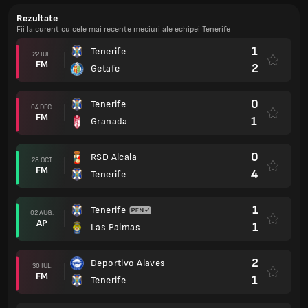
Rezultate
Fii la curent cu cele mai recente meciuri ale echipei Tenerife
1
Tenerife
22 IUL.
FM
2
Getafe
0
Tenerife
04 DEC.
FM
1
Granada
0
RSD Alcala
28 OCT.
FM
4
Tenerife
1
Tenerife
02 AUG.
AP
1
Las Palmas
2
Deportivo Alaves
30 IUL.
FM
1
Tenerife