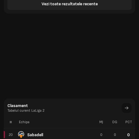
Vezi toate rezultatele recente
Clasament
Tabelul curent LaLiga 2
#
Echipa
MJ
DG
PCT
Sabadell
0
20
0
0