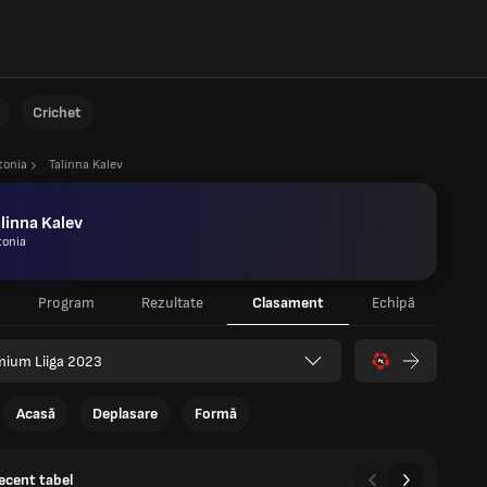
Crichet
tonia
Talinna Kalev
linna Kalev
tonia
Program
Rezultate
Clasament
Echipă
mium Liiga 2023
Acasă
Deplasare
Formă
recent tabel