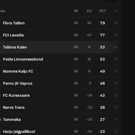
ipa
MJ
DG
PCT
V
E
Flora Tallinn
79
36
50
23
10
FCI Levadia
77
36
43
22
11
Talinna Kalev
53
36
8
14
11
Paide Linnameeskond
53
36
16
13
14
Nomme Kalju FC
49
36
8
12
13
Parnu JK Vaprus
48
36
-3
12
12
FC Kuressaare
43
36
-24
12
7
Narva Trans
38
36
-32
12
2
Tammeka
27
36
-32
5
12
Harju Jalgpallikool
23
36
-34
5
8