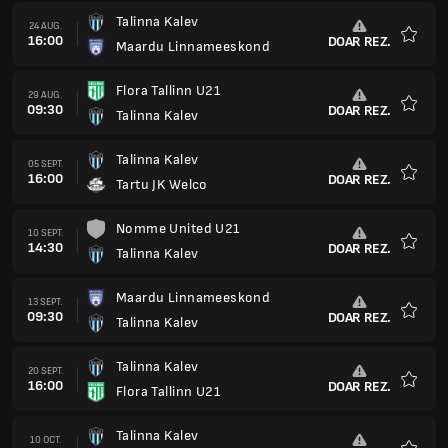
Talinna Kalev
24 AUG.
16:00
DOAR REZ.
Maardu Linnameeskond
Favorit
Flora Tallinn U21
29 AUG.
09:30
DOAR REZ.
Talinna Kalev
Favorit
Talinna Kalev
05 SEPT.
16:00
DOAR REZ.
Tartu JK Welco
Favorit
Nomme United U21
10 SEPT.
14:30
DOAR REZ.
Talinna Kalev
Favorit
Maardu Linnameeskond
13 SEPT.
09:30
DOAR REZ.
Talinna Kalev
Favorit
Talinna Kalev
20 SEPT.
16:00
DOAR REZ.
Flora Tallinn U21
Favorit
Talinna Kalev
10 OCT.