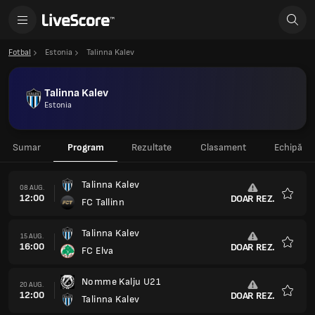
Fotbal
Estonia
Talinna Kalev
Talinna Kalev
Estonia
Sumar
Program
Rezultate
Clasament
Echipă
Talinna Kalev
08 AUG.
12:00
DOAR REZ.
FC Tallinn
Favorit
Talinna Kalev
15 AUG.
16:00
DOAR REZ.
FC Elva
Favorit
Nomme Kalju U21
20 AUG.
12:00
DOAR REZ.
Talinna Kalev
Favorit