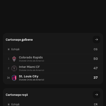
Cartonașe galbene
#
Echipă
CG
Colorado Rapids
50
1
Statele Unite ale Americii
Inter Miami CF
47
2
Statele Unite ale Americii
St. Louis City
37
14
Statele Unite ale Americii
Cartonaşe roşii
#
Echipă
CR