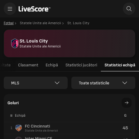
Fotbal
Statele Unite ale Americii
St. Louis City
St. Louis City
Statele Unite ale Americii
ultate
Clasament
Echipă
Statistici jucători
Statistici echipă
MLS
Toate statisticile
Goluri
#
Echipă
G
FC Cincinnati
45
1
Statele Unite ale Americii
Inter Miami CF