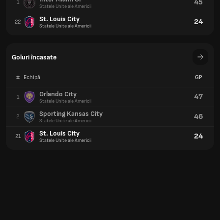
45
1
Statele Unite ale Americii
St. Louis City
24
22
Statele Unite ale Americii
Goluri încasate
#
Echipă
GP
Orlando City
47
1
Statele Unite ale Americii
Sporting Kansas City
46
2
Statele Unite ale Americii
St. Louis City
24
21
Statele Unite ale Americii