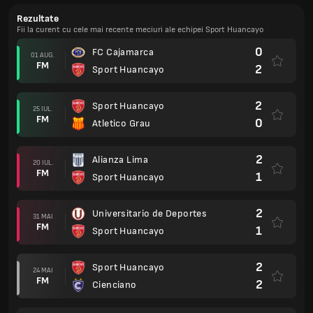
Rezultate
Fii la curent cu cele mai recente meciuri ale echipei Sport Huancayo
0
FC Cajamarca
01 AUG.
FM
2
Sport Huancayo
2
Sport Huancayo
25 IUL.
FM
0
Atletico Grau
2
Alianza Lima
20 IUL.
FM
1
Sport Huancayo
2
Universitario de Deportes
31 MAI
FM
1
Sport Huancayo
2
Sport Huancayo
24 MAI
FM
2
Cienciano