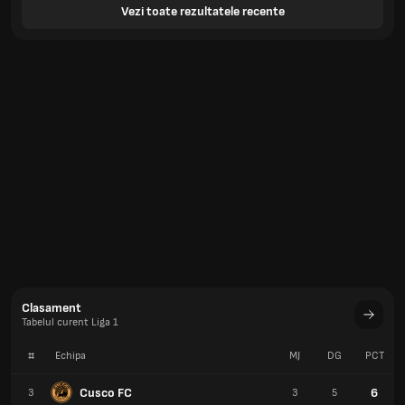
Vezi toate rezultatele recente
Clasament
Tabelul curent Liga 1
#
Echipa
MJ
DG
PCT
Cusco FC
6
3
3
5