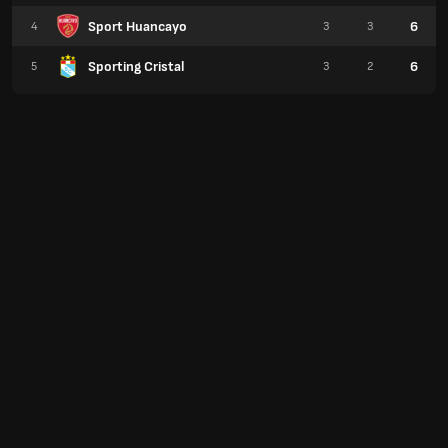
Sport Huancayo
6
4
3
3
Sporting Cristal
6
5
3
2