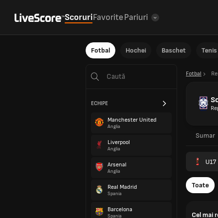
Scoruri
Favorite
Pariuri
Fotbal
Hochei
Baschet
Tenis
Fotbal
Re
S
ECHIPE
Re
Manchester United
Anglia
Sumar
Liverpool
Anglia
U17 
Arsenal
Anglia
Toate
Real Madrid
Spania
Barcelona
Cel mai 
Spania