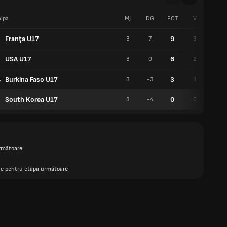
ipa
MJ
DG
PCT
V
E
Franţa U17
9
3
7
3
0
USA U17
6
3
0
2
0
Burkina Faso U17
3
3
-3
1
0
South Korea U17
0
3
-4
0
0
rmătoare
are pentru etapa următoare