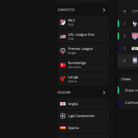
COMPETIȚII
#
Ech
MLS
1
SUA
USL League One
2
SUA
3
Premier League
Anglia
4
Bundesliga
Germania
LaLiga
Cheie
Spania
Etapa u
REGIUNE
Calific
Anglia
Liga Campionilor
Spania