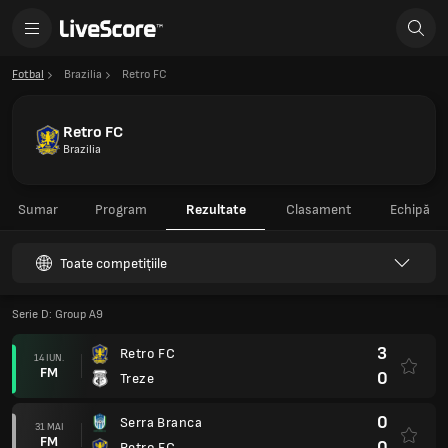
Fotbal
Brazilia
Retro FC
Retro FC
Brazilia
Sumar
Program
Rezultate
Clasament
Echipă
Toate competițiile
Serie D: Group A9
3
Retro FC
14 IUN.
FM
0
Treze
0
Serra Branca
31 MAI
FM
0
Retro FC