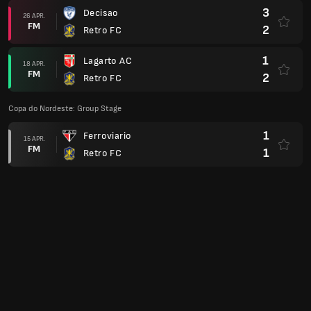
3
Decisao
26 APR.
FM
2
Retro FC
1
Lagarto AC
18 APR.
FM
2
Retro FC
Copa do Nordeste: Group Stage
1
Ferroviario
15 APR.
FM
1
Retro FC
Serie D: Group A9
2
Retro FC
12 APR.
FM
2
Serra Branca
Copa do Nordeste: Group Stage
3
Sport Recife
09 APR.
FM
0
Retro FC