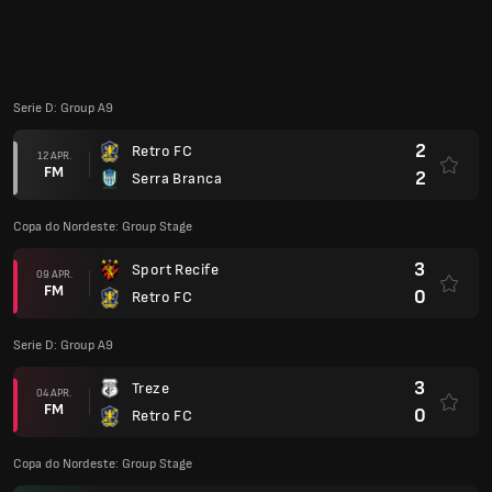
Serie D: Group A9
3
Treze
04 APR.
FM
0
Retro FC
Copa do Nordeste: Group Stage
3
Retro FC
28 MAR.
FM
1
Ceara
0
Imperatriz
24 MAR.
FM
1
Retro FC
Pernambucano Playoff
3
Sport Recife
(4)
21 FEB.
FM
2
Retro FC
(2)
0
Retro FC
12 FEB.
FM