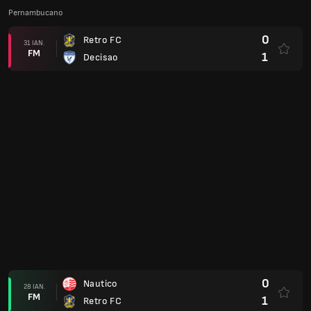
FM
0
Santa Cruz
1
Maguary
18 IAN.
FM
1
Retro FC
2
Sport Recife
15 IAN.
FM
0
Retro FC
4
Retro FC
09 IAN.
FM
0
Vitoria das Tabocas
Copa do Nordeste 2025
1
Retro FC
04 IAN.
AP
1
Moto Club MA