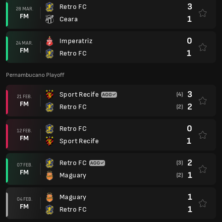
1
Sport Recife
2
Retro FC
(3)
07 FEB.
FM
1
Maguary
(2)
1
Maguary
04 FEB.
FM
1
Retro FC
Pernambucano
0
Retro FC
31 IAN.
FM
1
Decisao
0
Nautico
28 IAN.
FM
1
Retro FC
1
Retro FC
25 IAN.
FM
1
Jaguar
1
Retro FC
22 IAN.