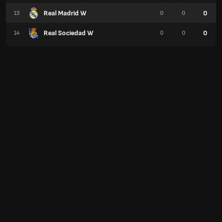
Real Madrid W
0
13
0
0
Real Sociedad W
0
14
0
0