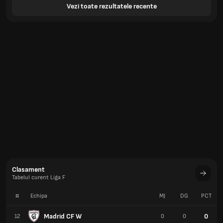
Vezi toate rezultatele recente
Clasament
Tabelul curent Liga F
#
Echipa
MJ
DG
PCT
Madrid CF W
0
12
0
0