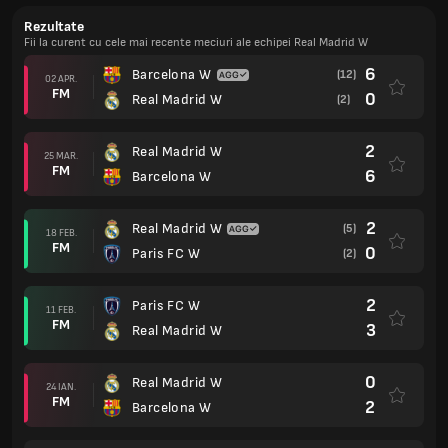
Rezultate
Fii la curent cu cele mai recente meciuri ale echipei Real Madrid W
6
Barcelona W
(12)
02 APR.
FM
0
Real Madrid W
(2)
2
Real Madrid W
25 MAR.
FM
6
Barcelona W
2
Real Madrid W
(5)
18 FEB.
FM
0
Paris FC W
(2)
2
Paris FC W
11 FEB.
FM
3
Real Madrid W
0
Real Madrid W
24 IAN.
FM
2
Barcelona W