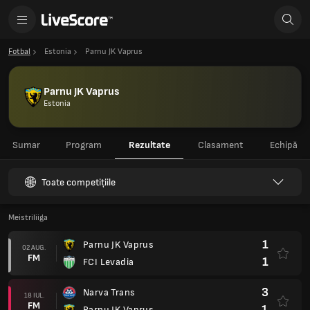
Fotbal
Estonia
Parnu JK Vaprus
Parnu JK Vaprus
Estonia
Sumar
Program
Rezultate
Clasament
Echipă
Toate competițiile
Meistriliiga
1
Parnu JK Vaprus
02 AUG.
FM
1
FCI Levadia
3
Narva Trans
18 IUL.
FM
1
Parnu JK Vaprus