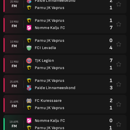
2
Paide Linnameeskond
25 MAI
FM
1
Parnu JK Vaprus
1
Parnu JK Vaprus
19 MAI
FM
7
Nomme Kalju FC
0
Parnu JK Vaprus
15 MAI
FM
4
FCI Levadia
7
TJK Legion
11 MAI
FM
1
Parnu JK Vaprus
1
Parnu JK Vaprus
25 APR.
FM
3
Paide Linnameeskond
2
FC Kuressaare
21 APR.
FM
1
Parnu JK Vaprus
0
Nomme Kalju FC
18 APR.
FM
1
Parnu JK Vaprus