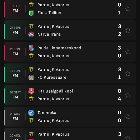
0
Parnu JK Vaprus
01 OCT.
FM
1
Flora Tallinn
3
Parnu JK Vaprus
27 SEPT.
FM
2
Narva Trans
3
Paide Linnameeskond
23 SEPT.
FM
0
Parnu JK Vaprus
3
Parnu JK Vaprus
17 SEPT.
FM
1
FC Kuressaare
0
Harju Jalgpallikool
02 SEPT.
FM
4
Parnu JK Vaprus
0
Tammeka
26 AUG.
FM
0
Parnu JK Vaprus
3
Parnu JK Vaprus
19 AUG.