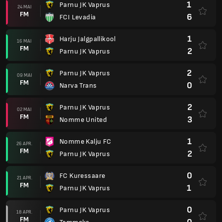
1
Parnu JK Vaprus
24 MAI
FM
6
FCI Levadia
1
Harju Jalgpallikool
16 MAI
FM
2
Parnu JK Vaprus
2
Parnu JK Vaprus
09 MAI
FM
0
Narva Trans
2
Parnu JK Vaprus
02 MAI
FM
3
Nomme United
1
Nomme Kalju FC
26 APR.
FM
2
Parnu JK Vaprus
0
FC Kuressaare
21 APR.
FM
1
Parnu JK Vaprus
0
Parnu JK Vaprus
18 APR.
FM