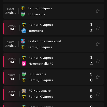
Parnu JK Vaprus
23 OCT.
Anulare
FCI Levadia
1
Parnu JK Vaprus
20 OCT.
FM
2
Tammeka
Paide Linnameeskond
19 OCT.
Anulare
Parnu JK Vaprus
1
Parnu JK Vaprus
16 OCT.
FM
4
Nomme Kalju FC
5
FCI Levadia
09 OCT.
FM
0
Parnu JK Vaprus
6
FC Kuressaare
18 SEPT.
FM
0
Parnu JK Vaprus