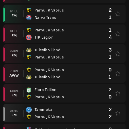
2
Parnu JK Vaprus
04 IUL.
FM
1
Narva Trans
1
Parnu JK Vaprus
01 IUL.
FM
4
TJK Legion
3
Tulevik Viljandi
25 IUN.
FM
1
Parnu JK Vaprus
0
Parnu JK Vaprus
21 IUN.
AWW
1
Tulevik Viljandi
2
Flora Tallinn
13 IUN.
FM
0
Parnu JK Vaprus
2
Tammeka
30 MAI
FM
2
Parnu JK Vaprus