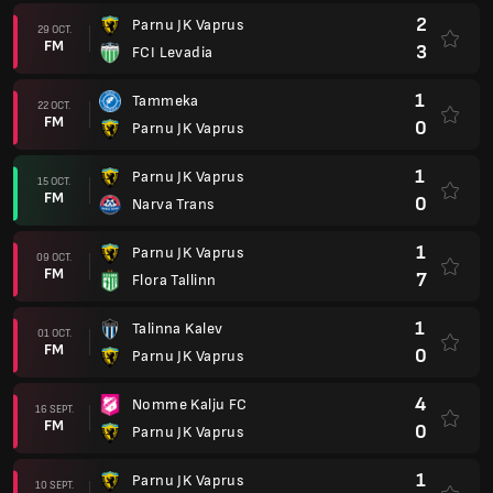
2
Parnu JK Vaprus
29 OCT.
FM
3
FCI Levadia
1
Tammeka
22 OCT.
FM
0
Parnu JK Vaprus
1
Parnu JK Vaprus
15 OCT.
FM
0
Narva Trans
1
Parnu JK Vaprus
09 OCT.
FM
7
Flora Tallinn
1
Talinna Kalev
01 OCT.
FM
0
Parnu JK Vaprus
4
Nomme Kalju FC
16 SEPT.
FM
0
Parnu JK Vaprus
1
Parnu JK Vaprus
10 SEPT.