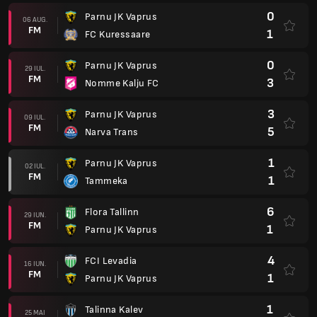
0
Parnu JK Vaprus
06 AUG.
FM
1
FC Kuressaare
0
Parnu JK Vaprus
29 IUL.
FM
3
Nomme Kalju FC
3
Parnu JK Vaprus
09 IUL.
FM
5
Narva Trans
1
Parnu JK Vaprus
02 IUL.
FM
1
Tammeka
6
Flora Tallinn
29 IUN.
FM
1
Parnu JK Vaprus
4
FCI Levadia
16 IUN.
FM
1
Parnu JK Vaprus
1
Talinna Kalev
25 MAI