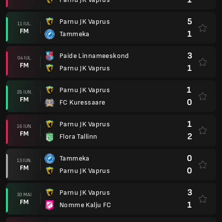
5
Parnu JK Vaprus
11 IUL.
FM
1
Tammeka
3
Paide Linnameeskond
04 IUL.
FM
1
Parnu JK Vaprus
1
Parnu JK Vaprus
26 IUN.
FM
0
FC Kuressaare
1
Parnu JK Vaprus
16 IUN.
FM
2
Flora Tallinn
0
Tammeka
13 IUN.
FM
0
Parnu JK Vaprus
3
Parnu JK Vaprus
30 MAI
FM
1
Nomme Kalju FC