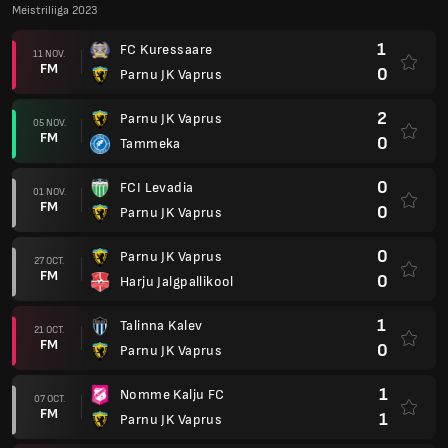
Meistriliiga 2023
1
FC Kuressaare
11 NOV.
FM
0
Parnu JK Vaprus
2
Parnu JK Vaprus
05 NOV.
FM
0
Tammeka
0
FCI Levadia
01 NOV.
FM
0
Parnu JK Vaprus
0
Parnu JK Vaprus
27 OCT.
FM
0
Harju Jalgpallikool
1
Talinna Kalev
21 OCT.
FM
0
Parnu JK Vaprus
1
Nomme Kalju FC
07 OCT.
FM
1
Parnu JK Vaprus