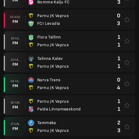
FM
3
Nomme Kalju FC
0
Parnu JK Vaprus
06 AUG.
FM
3
FCI Levadia
1
Flora Tallinn
28 IUL.
FM
1
Parnu JK Vaprus
1
Talinna Kalev
22 IUL.
FM
1
Parnu JK Vaprus
0
Narva Trans
08 IUL.
FM
4
Parnu JK Vaprus
1
Parnu JK Vaprus
30 IUN.
FM
1
Paide Linnameeskond
2
Tammeka
27 IUN.
FM
3
Parnu JK Vaprus