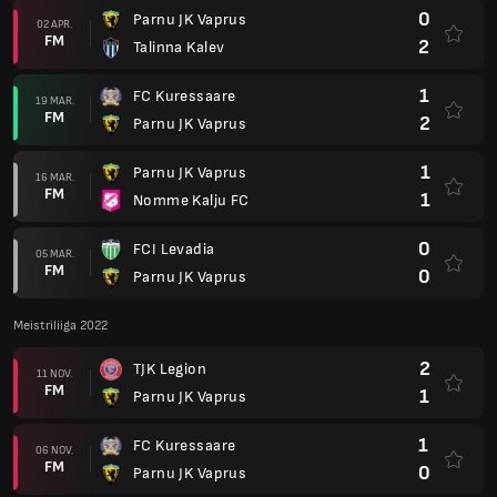
0
Parnu JK Vaprus
02 APR.
FM
2
Talinna Kalev
1
FC Kuressaare
19 MAR.
FM
2
Parnu JK Vaprus
1
Parnu JK Vaprus
16 MAR.
FM
1
Nomme Kalju FC
0
FCI Levadia
05 MAR.
FM
0
Parnu JK Vaprus
Meistriliiga 2022
2
TJK Legion
11 NOV.
FM
1
Parnu JK Vaprus
1
FC Kuressaare
06 NOV.
FM
0
Parnu JK Vaprus