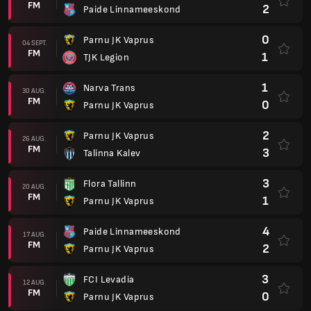
FM
2
Paide Linnameeskond
0
Parnu JK Vaprus
04 SEPT.
FM
1
TJK Legion
1
Narva Trans
30 AUG.
FM
0
Parnu JK Vaprus
2
Parnu JK Vaprus
26 AUG.
FM
3
Talinna Kalev
3
Flora Tallinn
20 AUG.
FM
1
Parnu JK Vaprus
4
Paide Linnameeskond
17 AUG.
FM
2
Parnu JK Vaprus
3
FCI Levadia
12 AUG.
FM
0
Parnu JK Vaprus