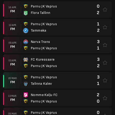
0
Parnu JK Vaprus
16 APR.
FM
2
Flora Tallinn
1
Parnu JK Vaprus
12 APR.
FM
2
Tammeka
3
Narva Trans
09 APR.
FM
1
Parnu JK Vaprus
3
FC Kuressaare
03 APR.
FM
2
Parnu JK Vaprus
3
Parnu JK Vaprus
20 MAR.
FM
1
Talinna Kalev
2
Nomme Kalju FC
13 MAR.
FM
0
Parnu JK Vaprus
0
Parnu JK Vaprus
05 MAR.