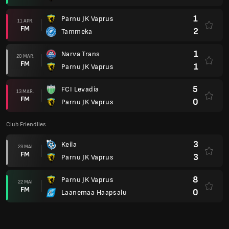
1
Parnu JK Vaprus
11 APR.
FM
2
Tammeka
1
Narva Trans
20 MAR.
FM
1
Parnu JK Vaprus
5
FCI Levadia
13 MAR.
FM
0
Parnu JK Vaprus
Club Friendlies
3
Keila
23 MAI
FM
3
Parnu JK Vaprus
8
Parnu JK Vaprus
22 MAI
FM
0
Laanemaa Haapsalu