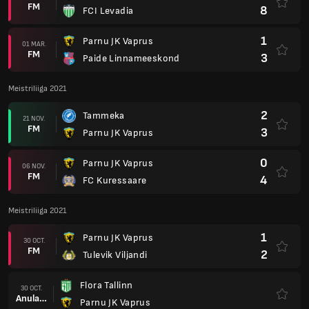
FM
8
FCI Levadia
1
Parnu JK Vaprus
01 MAR.
FM
3
Paide Linnameeskond
Meistriliiga 2021
2
Tammeka
21 NOV.
FM
3
Parnu JK Vaprus
0
Parnu JK Vaprus
06 NOV.
FM
4
FC Kuressaare
Meistriliiga 2021
1
Parnu JK Vaprus
30 OCT.
FM
2
Tulevik Viljandi
Flora Tallinn
30 OCT.
Anulare
Parnu JK Vaprus