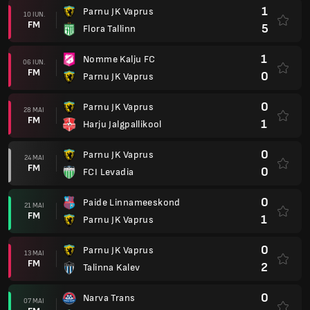
1
Parnu JK Vaprus
10 IUN.
FM
5
Flora Tallinn
1
Nomme Kalju FC
06 IUN.
FM
0
Parnu JK Vaprus
0
Parnu JK Vaprus
28 MAI
FM
1
Harju Jalgpallikool
0
Parnu JK Vaprus
24 MAI
FM
0
FCI Levadia
0
Paide Linnameeskond
21 MAI
FM
1
Parnu JK Vaprus
0
Parnu JK Vaprus
13 MAI
FM
2
Talinna Kalev
0
Narva Trans
07 MAI