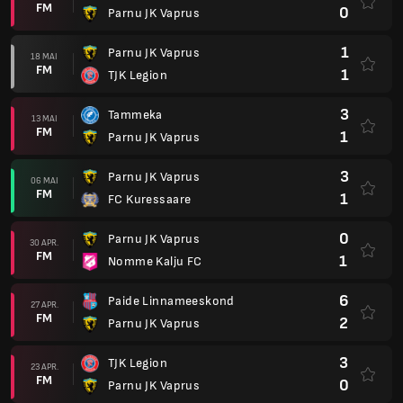
FM
0
Parnu JK Vaprus
1
Parnu JK Vaprus
18 MAI
FM
1
TJK Legion
3
Tammeka
13 MAI
FM
1
Parnu JK Vaprus
3
Parnu JK Vaprus
06 MAI
FM
1
FC Kuressaare
0
Parnu JK Vaprus
30 APR.
FM
1
Nomme Kalju FC
6
Paide Linnameeskond
27 APR.
FM
2
Parnu JK Vaprus
3
TJK Legion
23 APR.
FM
0
Parnu JK Vaprus