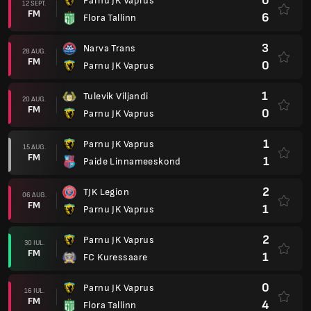
0
Parnu JK Vaprus
12 SEPT.
FM
6
Flora Tallinn
3
Narva Trans
28 AUG.
FM
0
Parnu JK Vaprus
1
Tulevik Viljandi
20 AUG.
FM
0
Parnu JK Vaprus
1
Parnu JK Vaprus
15 AUG.
FM
1
Paide Linnameeskond
2
TJK Legion
06 AUG.
FM
1
Parnu JK Vaprus
2
Parnu JK Vaprus
30 IUL.
FM
1
FC Kuressaare
0
Parnu JK Vaprus
16 IUL.
FM
4
Flora Tallinn