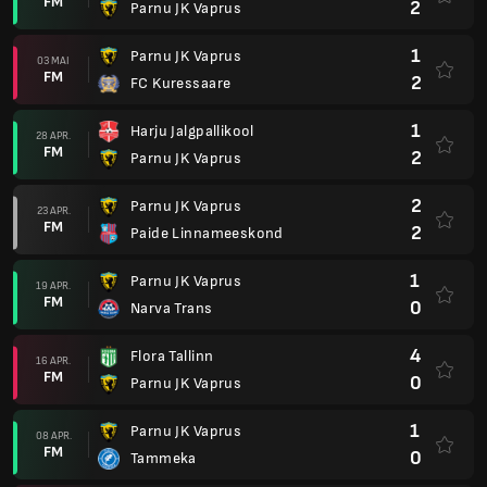
FM
2
Parnu JK Vaprus
1
Parnu JK Vaprus
03 MAI
FM
2
FC Kuressaare
1
Harju Jalgpallikool
28 APR.
FM
2
Parnu JK Vaprus
2
Parnu JK Vaprus
23 APR.
FM
2
Paide Linnameeskond
1
Parnu JK Vaprus
19 APR.
FM
0
Narva Trans
4
Flora Tallinn
16 APR.
FM
0
Parnu JK Vaprus
1
Parnu JK Vaprus
08 APR.
FM
0
Tammeka