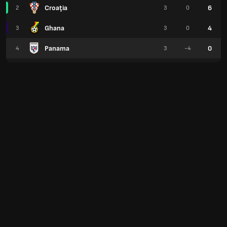
Croaţia
6
2
3
0
Ghana
4
3
3
0
Panama
0
4
3
-4