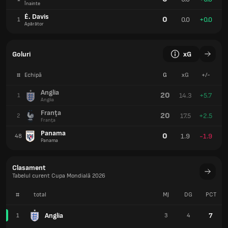
Înainte
É. Davis
0
0.0
+0.0
1
Apărător
Goluri
xG
#
Echipă
G
xG
+/-
Anglia
20
14.3
+5.7
1
Anglia
Franţa
20
17.5
+2.5
2
Franţa
Panama
0
1.9
-1.9
48
Panama
Clasament
Tabelul curent Cupa Mondială 2026
#
total
MJ
DG
PCT
Anglia
7
1
3
4