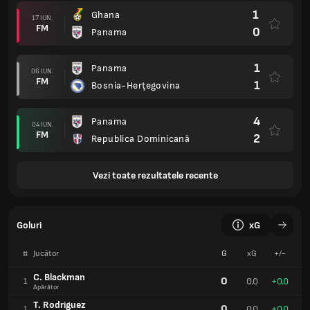
1
Ghana
17 IUN.
FM
0
Panama
1
Panama
06 IUN.
FM
1
Bosnia-Herţegovina
4
Panama
04 IUN.
FM
2
Republica Dominicană
Vezi toate rezultatele recente
Goluri
xG
#
Jucător
G
xG
+/-
C. Blackman
0
0.0
+0.0
1
Apărător
T. Rodriguez
0
0.0
+0.0
1