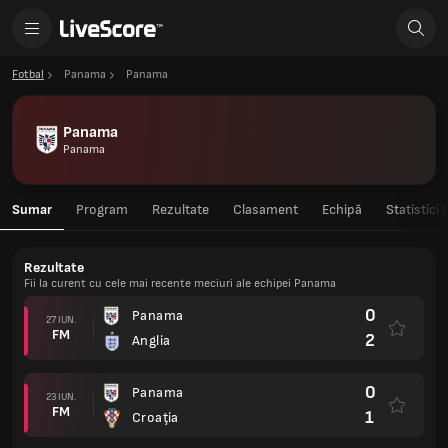
Fotbal
Panama
Panama
Panama
Panama
Sumar
Program
Rezultate
Clasament
Echipă
Statistici 
Rezultate
Fii la curent cu cele mai recente meciuri ale echipei Panama
0
Panama
27 IUN.
FM
2
Anglia
0
Panama
23 IUN.
FM
1
Croaţia