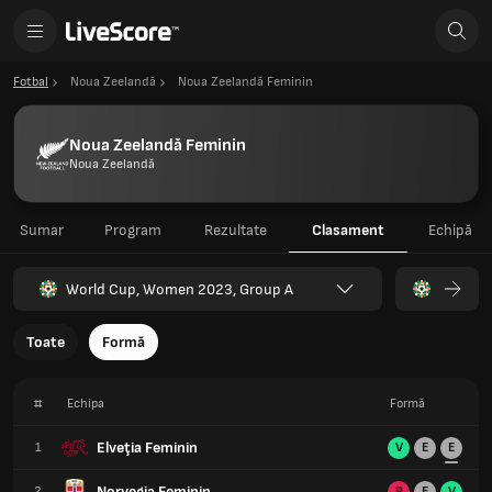
Fotbal
Noua Zeelandă
Noua Zeelandă Feminin
Noua Zeelandă Feminin
Noua Zeelandă
Sumar
Program
Rezultate
Clasament
Echipă
World Cup, Women 2023, Group A
Toate
Formă
#
Echipa
Formă
Elveţia Feminin
1
V
E
E
Norvegia Feminin
2
P
E
V