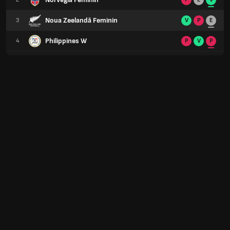
Noua Zeelandă Feminin
3
V
P
E
Philippines W
4
P
V
P