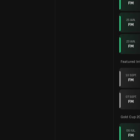
FM
25 IAN.
FM
23 IAN.
FM
Featured In
10 SEPT.
FM
07 SEPT.
FM
Gold Cup 2
06 IUL.
FM