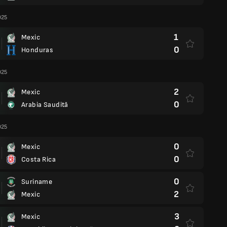
025
1
Mexic
0
Honduras
025
2
Mexic
0
Arabia Saudită
025
0
Mexic
0
Costa Rica
0
Suriname
2
Mexic
3
Mexic