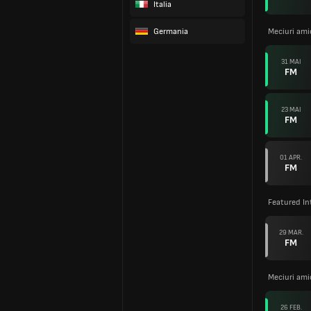
Italia
Germania
Meciuri ami
31 MAI
FM
23 MAI
FM
01 APR.
FM
Featured In
29 MAR.
FM
Meciuri ami
26 FEB.