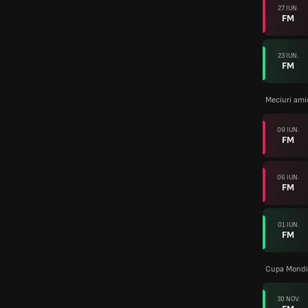
27 IUN.
FM
23 IUN.
FM
Meciuri ami
09 IUN.
FM
06 IUN.
FM
01 IUN.
FM
Cupa Mondi
30 NOV.