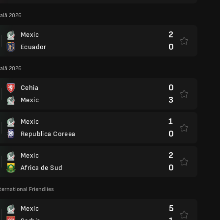
ală 2026
2
Mexic
0
Ecuador
ală 2026
0
Cehia
3
Mexic
1
Mexic
0
Republica Coreea
2
Mexic
0
Africa de Sud
ternational Friendlies
5
Mexic