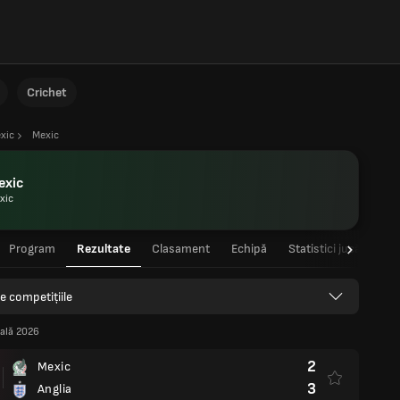
Crichet
xic
Mexic
exic
xic
Program
Rezultate
Clasament
Echipă
Statistici jucători
e competițiile
ală 2026
2
Mexic
3
Anglia