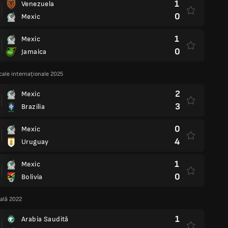
1
Venezuela
0
Mexic
1
Mexic
0
Jamaica
cale internaționale 2025
2
Mexic
3
Brazilia
0
Mexic
4
Uruguay
1
Mexic
0
Bolivia
ală 2022
1
Arabia Saudită