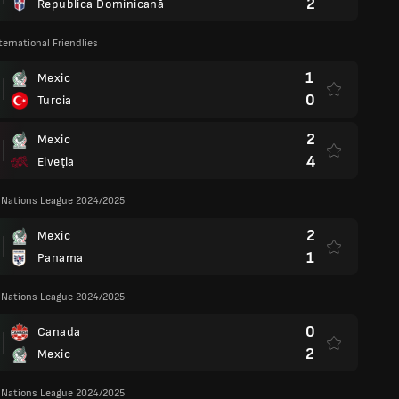
2
Republica Dominicană
ternational Friendlies
1
Mexic
0
Turcia
2
Mexic
4
Elveţia
ations League 2024/2025
2
Mexic
1
Panama
ations League 2024/2025
0
Canada
2
Mexic
ations League 2024/2025