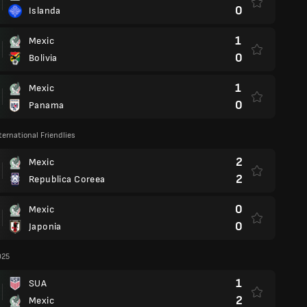
0
Islanda
1
Mexic
0
Bolivia
1
Mexic
0
Panama
ternational Friendlies
2
Mexic
2
Republica Coreea
0
Mexic
0
Japonia
025
1
SUA
2
Mexic