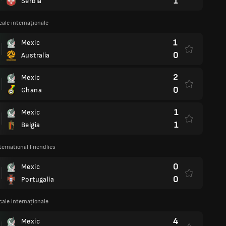
1
Serbia
cale internaționale
1
Mexic
0
Australia
2
Mexic
0
Ghana
1
Mexic
1
Belgia
ternational Friendlies
0
Mexic
0
Portugalia
cale internaționale
4
Mexic