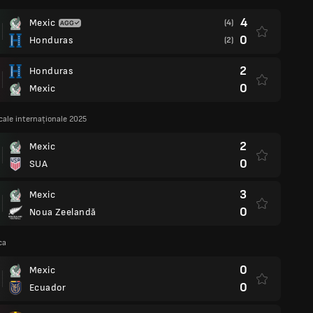
4
Mexic
(4)
0
Honduras
(2)
2
Honduras
0
Mexic
cale internaționale 2025
2
Mexic
0
SUA
3
Mexic
0
Noua Zeelandă
ca
0
Mexic
0
Ecuador