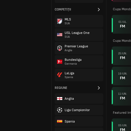
Cupa Mondi
COMPETIȚII
MLS
01 IUL.
SUA
FM
USL League One
SUA
Cupa Mondi
Premier League
Anglia
25 IUN.
FM
Bundesliga
Germania
LaLiga
19 IUN.
FM
Spania
REGIUNE
11 IUN.
FM
Anglia
Liga Campionilor
Featured In
Spania
05 IUN.
FM