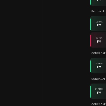
Featured In
11 IUN.
FM
07 IUN.
FM
CONCACAF N
24 MAR.
FM
CONCACAF N
21 MAR.
FM
CONCACAF N