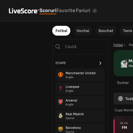
Scoruri
Favorite
Pariuri
Fotbal
Hochei
Baschet
Tenis
Fotbal
Me
M
ECHIPE
Me
Manchester United
Anglia
Sumar
Liverpool
Anglia
Toat
Arsenal
Anglia
Cupa Mondi
Real Madrid
Spania
06 IUL.
FM
Barcelona
Spania