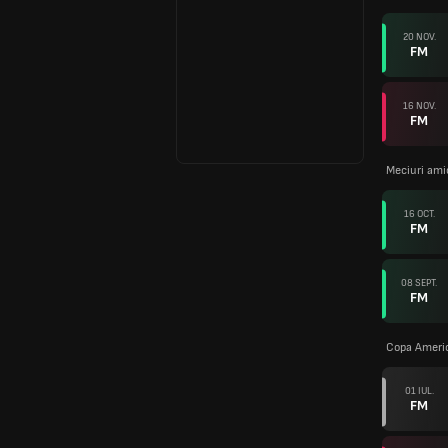
20 NOV.
FM
16 NOV.
FM
Meciuri ami
16 OCT.
FM
08 SEPT.
FM
Copa Ameri
01 IUL.
FM