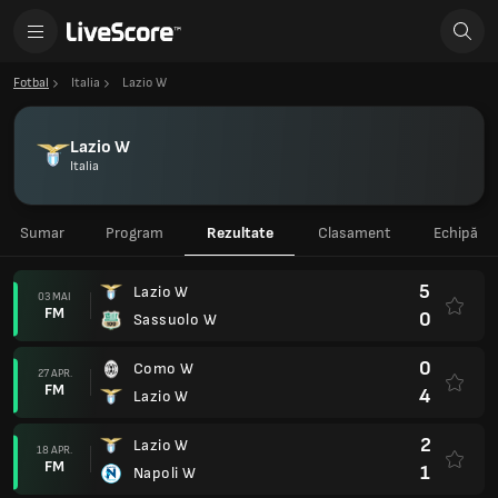
Fotbal
Italia
Lazio W
Lazio W
Italia
Sumar
Program
Rezultate
Clasament
Echipă
5
Lazio W
03 MAI
FM
0
Sassuolo W
0
Como W
27 APR.
FM
4
Lazio W
2
Lazio W
18 APR.
FM
1
Napoli W