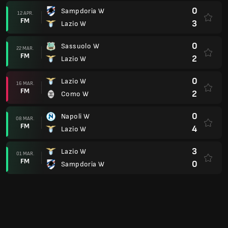
0
Sampdoria W
12 APR.
FM
3
Lazio W
0
Sassuolo W
22 MAR.
FM
2
Lazio W
0
Lazio W
16 MAR.
FM
2
Como W
0
Napoli W
08 MAR.
FM
4
Lazio W
3
Lazio W
01 MAR.
FM
0
Sampdoria W