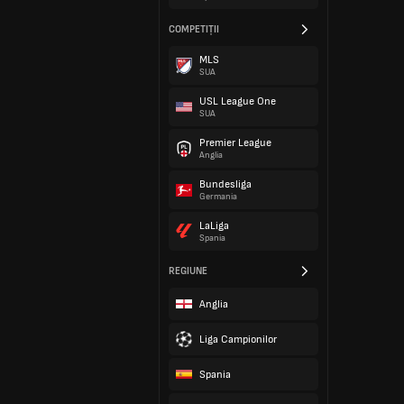
COMPETIȚII
MLS
SUA
USL League One
SUA
Premier League
Anglia
Bundesliga
Germania
LaLiga
Spania
REGIUNE
Anglia
Liga Campionilor
Spania