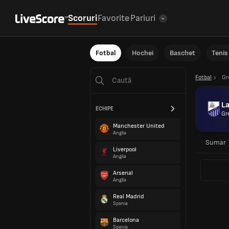
Scoruri
Favorite
Pariuri
Fotbal
Hochei
Baschet
Tenis
Fotbal
Gr
L
ECHIPE
Gr
Manchester United
Anglia
Sumar
Liverpool
Anglia
Arsenal
Anglia
Real Madrid
Spania
Barcelona
Spania