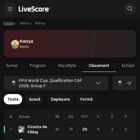
Fotbal
Kenia
Kenya
Kenya
Kenia
Sumar
Program
Rezultate
Clasament
Echipă
FIFA World Cup, Qualification CAF
2026, Group F
Toate
Acasă
Deplasare
Formă
#
Echipa
MJ
DG
PCT
V
E
P
Coasta de
26
1
10
25
8
2
0
2
Fildeş