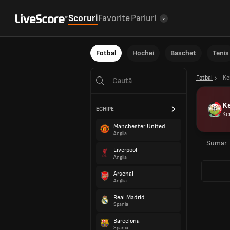
Scoruri
Favorite
Pariuri
Fotbal
Hochei
Baschet
Tenis
Fotbal
Ke
K
ECHIPE
Ke
Manchester United
Anglia
Sumar
Liverpool
Anglia
Arsenal
Anglia
Real Madrid
Spania
Barcelona
Spania