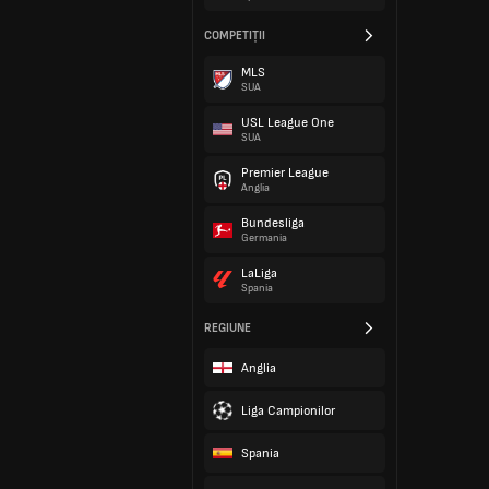
COMPETIȚII
MLS
SUA
USL League One
SUA
Premier League
Anglia
Bundesliga
Germania
LaLiga
Spania
REGIUNE
Anglia
Liga Campionilor
Spania