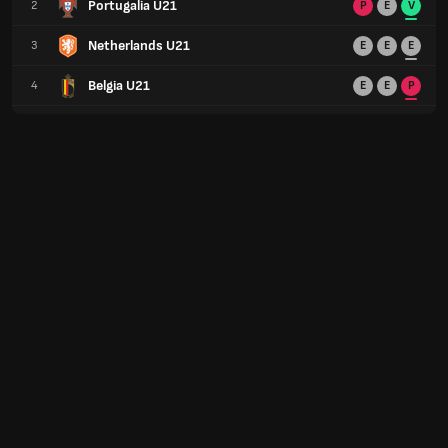
Portugalia U21
2
P
E
V
Netherlands U21
3
E
E
E
Belgia U21
4
E
E
P