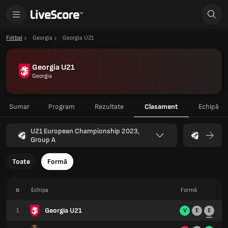
Fotbal
Georgia
Georgia U21
Georgia U21
Georgia
Sumar
Program
Rezultate
Clasament
Echipă
U21 European Championship 2023,
Group A
Toate
Formă
#
Echipa
Formă
Georgia U21
1
V
E
E