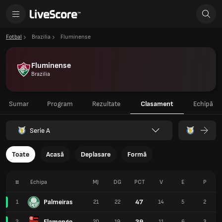
Fotbal
Brazilia
Fluminense
Fluminense
Brazilia
Sumar
Program
Rezultate
Clasament
Echipă
Serie A
Toate
Acasă
Deplasare
Formă
#
Echipa
MJ
DG
PCT
V
E
P
Palmeiras
47
1
21
22
14
5
2
Flamengo
39
2
20
19
11
6
3