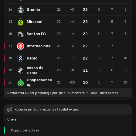
Gremio
25
14
21
-3
6
7
8
Mirassol
23
15
20
-4
6
5
9
Santos FC
22
16
20
-4
5
7
8
Internacional
22
17
21
-4
5
7
9
Remo
22
18
22
-10
5
7
10
Vasco da
21
19
20
-8
5
6
9
Gama
Chapecoense
10
20
21
-23
1
7
13
AF
Rezultatul Cupei [acțiune] 1 poziție suplimentară în Copa Libertadores
Rotește pentru a vizualiza tabelul extins
Cheie
Copa Libertadores