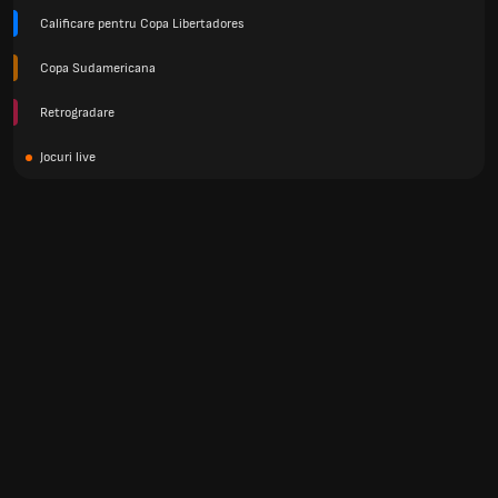
Calificare pentru Copa Libertadores
Copa Sudamericana
Retrogradare
Jocuri live