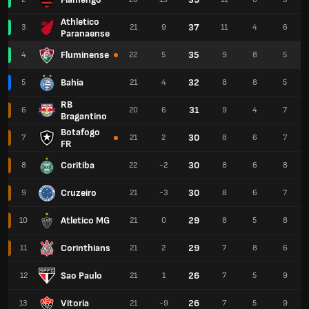
Athletico
37
3
21
9
11
4
6
Paranaense
Fluminense
35
4
22
5
9
8
5
Bahia
32
5
21
4
8
8
5
RB
31
6
20
6
9
4
7
Bragantino
Botafogo
30
7
21
2
8
6
7
FR
Coritiba
30
8
22
-2
8
6
8
Cruzeiro
30
9
21
-3
8
6
7
Atletico MG
29
10
21
0
8
5
8
Corinthians
29
11
21
2
7
8
6
Sao Paulo
26
12
21
1
7
5
9
Vitoria
26
13
21
-9
7
5
9