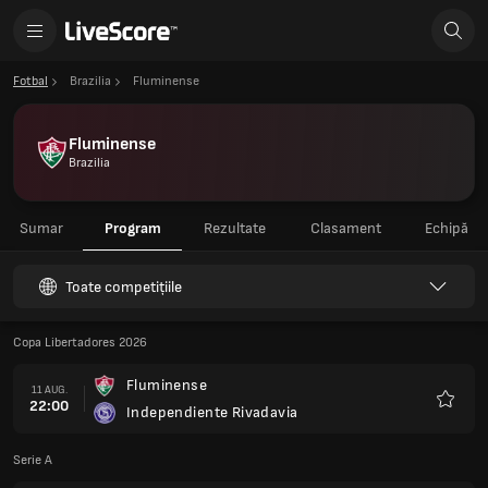
Fotbal
Brazilia
Fluminense
Fluminense
Brazilia
Sumar
Program
Rezultate
Clasament
Echipă
Toate competițiile
Copa Libertadores 2026
Fluminense
11 AUG.
22:00
Independiente Rivadavia
Favorit
Serie A