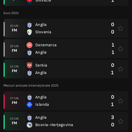
1
Slovacia
Euro 2024
0
Anglia
25 IUN.
FM
0
Slovenia
1
Danemarca
20 IUN.
FM
1
Anglia
0
Serbia
16 IUN.
FM
1
Anglia
Meciuri amicale internaționale 2025
0
Anglia
07 IUN.
FM
1
Islanda
3
Anglia
03 IUN.
FM
0
Bosnia-Herţegovina