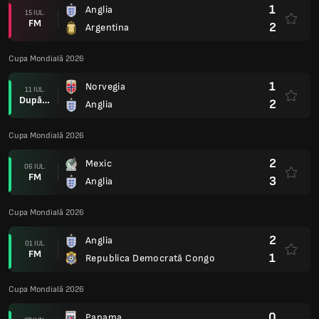
1
Anglia
15 IUL.
FM
2
Argentina
Cupa Mondială 2026
1
Norvegia
11 IUL.
După prel.
2
Anglia
Cupa Mondială 2026
2
Mexic
06 IUL.
FM
3
Anglia
Cupa Mondială 2026
2
Anglia
01 IUL.
FM
1
Republica Democrată Congo
Cupa Mondială 2026
0
Panama