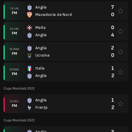
7
Anglia
19 IUN.
FM
0
Macedonia de Nord
0
Malta
16 IUN.
FM
4
Anglia
2
Anglia
26 MAR.
FM
0
Ucraina
1
Italia
23 MAR.
FM
2
Anglia
Cupa Mondială 2022
1
Anglia
10 DEC.
FM
2
Franţa
Cupa Mondială 2022
3
Anglia