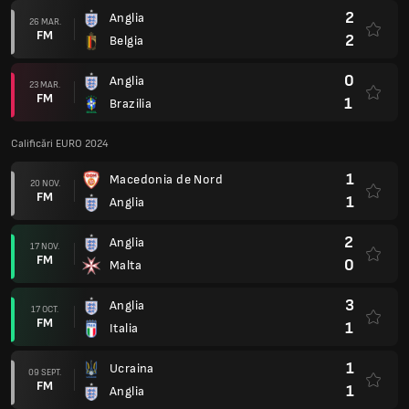
2
Anglia
26 MAR.
FM
2
Belgia
0
Anglia
23 MAR.
FM
1
Brazilia
Calificări EURO 2024
1
Macedonia de Nord
20 NOV.
FM
1
Anglia
2
Anglia
17 NOV.
FM
0
Malta
3
Anglia
17 OCT.
FM
1
Italia
1
Ucraina
09 SEPT.
FM
1
Anglia