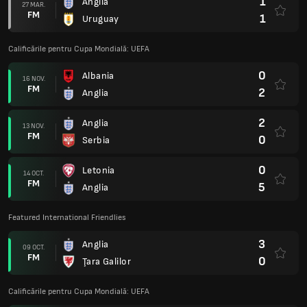
1
Anglia
27 MAR.
FM
1
Uruguay
Calificările pentru Cupa Mondială: UEFA
0
Albania
16 NOV.
FM
2
Anglia
2
Anglia
13 NOV.
FM
0
Serbia
0
Letonia
14 OCT.
FM
5
Anglia
Featured International Friendlies
3
Anglia
09 OCT.
FM
0
Ţara Galilor
Calificările pentru Cupa Mondială: UEFA