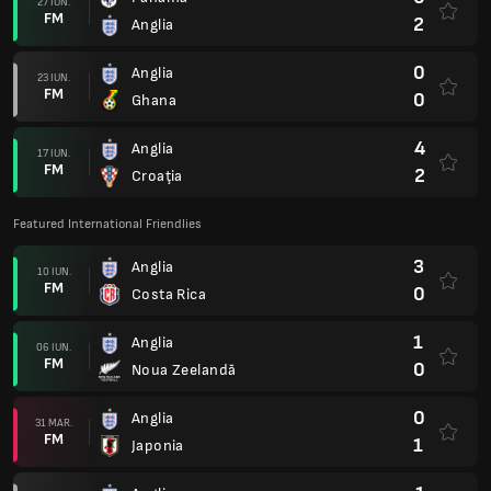
27 IUN.
FM
2
Anglia
0
Anglia
23 IUN.
FM
0
Ghana
4
Anglia
17 IUN.
FM
2
Croaţia
Featured International Friendlies
3
Anglia
10 IUN.
FM
0
Costa Rica
1
Anglia
06 IUN.
FM
0
Noua Zeelandă
0
Anglia
31 MAR.
FM
1
Japonia