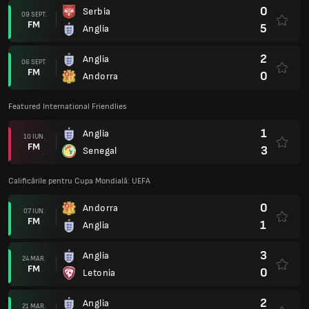
0
Serbia
09 SEPT.
FM
5
Anglia
2
Anglia
06 SEPT.
FM
0
Andorra
Featured International Friendlies
1
Anglia
10 IUN.
FM
3
Senegal
Calificările pentru Cupa Mondială: UEFA
0
Andorra
07 IUN.
FM
1
Anglia
3
Anglia
24 MAR.
FM
0
Letonia
2
Anglia
21 MAR.