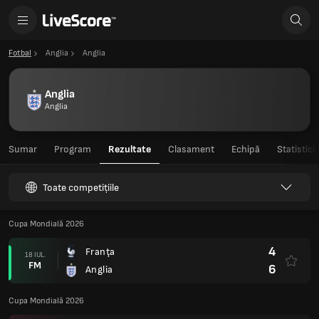
Fotbal
Anglia
Anglia
Anglia
Anglia
Sumar
Program
Rezultate
Clasament
Echipă
Statistici
Toate competițiile
Cupa Mondială 2026
4
Franţa
18 IUL.
FM
6
Anglia
Cupa Mondială 2026