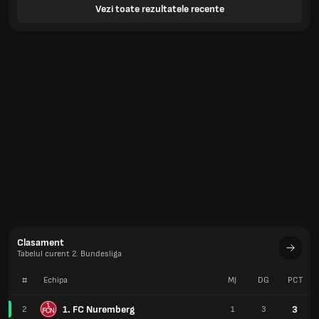
Vezi toate rezultatele recente
Clasament
Tabelul curent 2. Bundesliga
#
Echipa
MJ
DG
PCT
1. FC Nuremberg
3
2
1
3