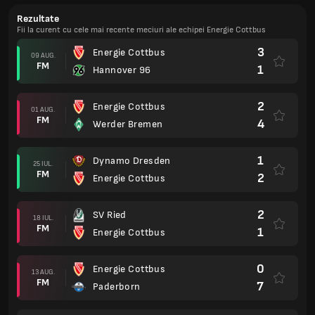
Rezultate
Fii la curent cu cele mai recente meciuri ale echipei Energie Cottbus
3
Energie Cottbus
09 AUG.
FM
1
Hannover 96
2
Energie Cottbus
01 AUG.
FM
4
Werder Bremen
1
Dynamo Dresden
25 IUL.
FM
2
Energie Cottbus
2
SV Ried
18 IUL.
FM
1
Energie Cottbus
0
Energie Cottbus
13 AUG.
FM
7
Paderborn