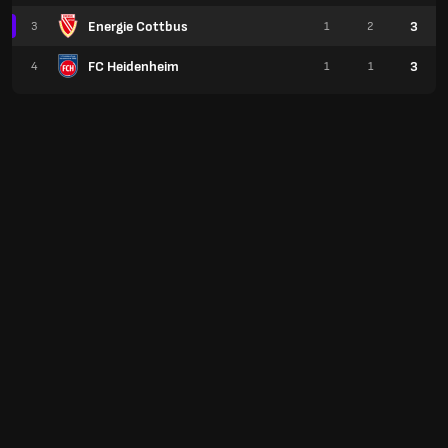
Energie Cottbus
3
3
1
2
FC Heidenheim
3
4
1
1