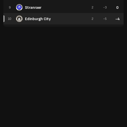
Stranraer
0
9
2
-3
Edinburgh City
-4
10
2
-5