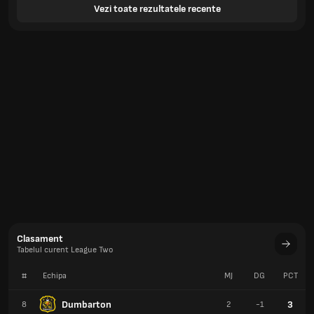
Vezi toate rezultatele recente
Clasament
Tabelul curent League Two
#
Echipa
MJ
DG
PCT
Dumbarton
3
8
2
-1