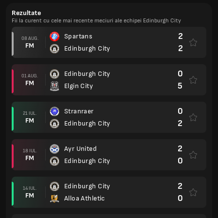
Rezultate
Fii la curent cu cele mai recente meciuri ale echipei Edinburgh City
2
Spartans
08 AUG.
FM
2
Edinburgh City
0
Edinburgh City
01 AUG.
FM
5
Elgin City
0
Stranraer
21 IUL.
FM
2
Edinburgh City
2
Ayr United
18 IUL.
FM
0
Edinburgh City
2
Edinburgh City
14 IUL.
FM
0
Alloa Athletic