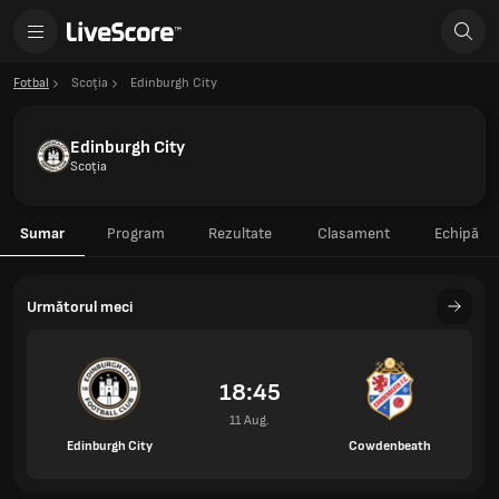
Fotbal
Scoţia
Edinburgh City
Edinburgh City
Scoţia
Sumar
Program
Rezultate
Clasament
Echipă
Următorul meci
18:45
11 Aug.
Edinburgh City
Cowdenbeath