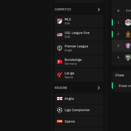
COMPETIȚII
#
Ech
MLS
1
SUA
USL League One
2
SUA
3
Premier League
Anglia
4
Bundesliga
Germania
LaLiga
Cheie
Spania
Etapa u
REGIUNE
Anglia
Liga Campionilor
Spania