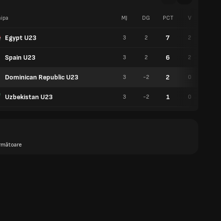
ipa
MJ
DG
PCT
V
E
Egypt U23
7
3
2
2
1
Spain U23
6
3
2
2
0
Dominican Republic U23
2
3
-2
0
2
Uzbekistan U23
1
3
-2
0
1
rmătoare