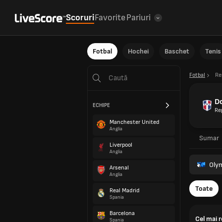
Scoruri
Favorite
Pariuri
Fotbal
Hochei
Baschet
Tenis
Fotbal
Re
D
ECHIPE
Re
Manchester United
Anglia
Sumar
Liverpool
Anglia
Oly
Arsenal
Anglia
Toate
Real Madrid
Spania
Barcelona
Cel mai 
Spania