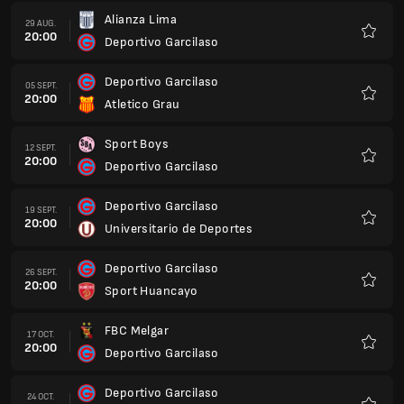
Alianza Lima
29 AUG.
20:00
Deportivo Garcilaso
Favorit
Deportivo Garcilaso
05 SEPT.
20:00
Atletico Grau
Favorit
Sport Boys
12 SEPT.
20:00
Deportivo Garcilaso
Favorit
Deportivo Garcilaso
19 SEPT.
20:00
Universitario de Deportes
Favorit
Deportivo Garcilaso
26 SEPT.
20:00
Sport Huancayo
Favorit
FBC Melgar
17 OCT.
20:00
Deportivo Garcilaso
Favorit
Deportivo Garcilaso
24 OCT.