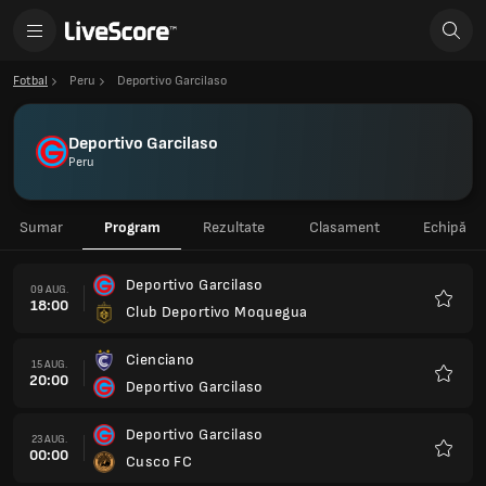
Fotbal
Peru
Deportivo Garcilaso
Deportivo Garcilaso
Peru
Sumar
Program
Rezultate
Clasament
Echipă
Deportivo Garcilaso
09 AUG.
18:00
Club Deportivo Moquegua
Favorit
Cienciano
15 AUG.
20:00
Deportivo Garcilaso
Favorit
Deportivo Garcilaso
23 AUG.
00:00
Cusco FC
Favorit