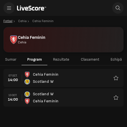
Fotbal
Cehia
Cehia Feminin
Cehia Feminin
Cehia
Sumar
Program
Rezultate
Clasament
Echipă
Cehia Feminin
07 OCT.
14:00
Scotland W
Favorit
Scotland W
13 OCT.
14:00
Cehia Feminin
Favorit