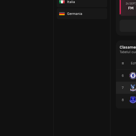
Italia
24 SEPT.
FM
Germania
Clasame
Tabelul c
#
Ech
6
7
8