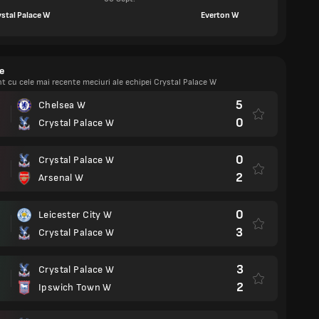
ystal Palace W
Everton W
e
ent cu cele mai recente meciuri ale echipei Crystal Palace W
5
Chelsea W
0
Crystal Palace W
0
Crystal Palace W
2
Arsenal W
0
Leicester City W
3
Crystal Palace W
3
Crystal Palace W
2
Ipswich Town W