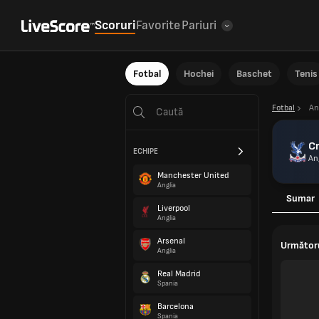
Scoruri
Favorite
Pariuri
Fotbal
Hochei
Baschet
Tenis
Fotbal
An
Cr
ECHIPE
An
Manchester United
Anglia
Sumar
Liverpool
Anglia
Arsenal
Următor
Anglia
Real Madrid
Spania
Barcelona
Spania