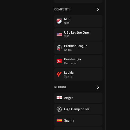
COMPETIȚII
MLS
SUA
USL League One
SUA
Premier League
Anglia
Bundesliga
Germania
LaLiga
Spania
REGIUNE
Anglia
Liga Campionilor
Spania