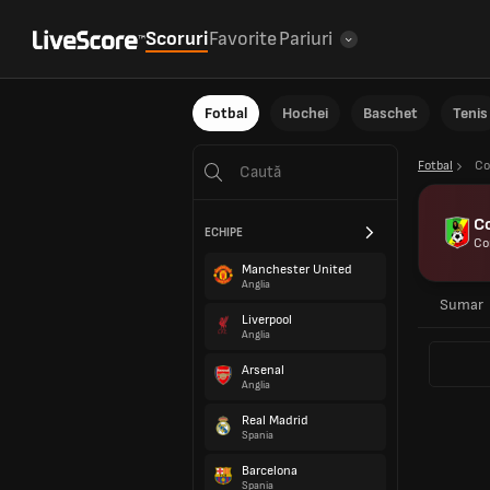
Scoruri
Favorite
Pariuri
Fotbal
Hochei
Baschet
Tenis
Fotbal
Co
C
ECHIPE
Co
Manchester United
Anglia
Sumar
Liverpool
Anglia
Arsenal
Anglia
Real Madrid
Spania
Barcelona
Spania