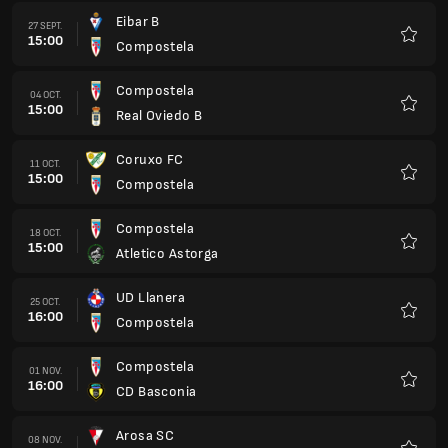
Eibar B
27 SEPT.
15:00
Compostela
Favorit
Compostela
04 OCT.
15:00
Real Oviedo B
Favorit
Coruxo FC
11 OCT.
15:00
Compostela
Favorit
Compostela
18 OCT.
15:00
Atletico Astorga
Favorit
UD Llanera
25 OCT.
16:00
Compostela
Favorit
Compostela
01 NOV.
16:00
CD Basconia
Favorit
Arosa SC
08 NOV.