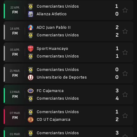
3
FC Cajamarca
13 MAR.
FM
4
Comerciantes Unidos
1
Comerciantes Unidos
07 MAR.
FM
2
CD UT Cajamarca
3
Comerciantes Unidos
01 MAR.
FM
1
Atletico Grau
3
Cusco FC
22 FEB.
FM
1
Comerciantes Unidos
1
Comerciantes Unidos
15 FEB.
FM
1
Los Chankas CYC
2
Alianza Lima
08 FEB.
FM
1
Comerciantes Unidos
1
Comerciantes Unidos
02 FEB.
FM