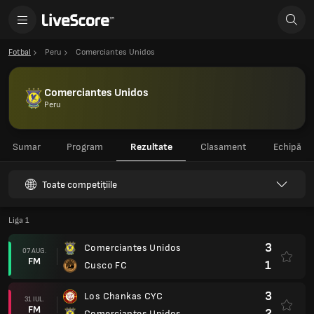
Fotbal
Peru
Comerciantes Unidos
Comerciantes Unidos
Peru
Sumar
Program
Rezultate
Clasament
Echipă
Toate competițiile
Liga 1
3
Comerciantes Unidos
07 AUG.
FM
1
Cusco FC
3
Los Chankas CYC
31 IUL.
FM
2
Comerciantes Unidos