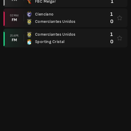
1
FBC Melgar
1
Cienciano
02 MAI
FM
0
Comerciantes Unidos
1
Comerciantes Unidos
25 APR.
FM
0
Sporting Cristal
1
Comerciantes Unidos
22 APR.
FM
0
Alianza Atletico
2
ADC Juan Pablo II
18 APR.
FM
2
Comerciantes Unidos
1
Sport Huancayo
05 APR.
FM
1
Comerciantes Unidos
0
Comerciantes Unidos
21 MAR.
FM
0
Universitario de Deportes