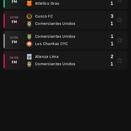
0
Club Deportivo Moquegua
Liga 1 2025, Overall
1
Asociacion Deportiva Tarma
11 IUL.
FM
0
Comerciantes Unidos
0
Comerciantes Unidos
05 IUL.
FM
1
Ayacucho FC
2
Sporting Cristal
29 IUN.
FM
0
Comerciantes Unidos
3
Comerciantes Unidos
22 IUN.
FM
0
ADC Juan Pablo II
0
Comerciantes Unidos
19 IUN.
FM
1
Alianza Lima
3
Alianza Atletico
12 IUN.