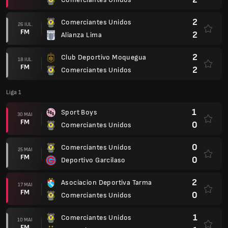
2
Comerciantes Unidos
26 IUL.
FM
2
Alianza Lima
2
Club Deportivo Moquegua
18 IUL.
FM
2
Comerciantes Unidos
Liga 1
1
Sport Boys
30 MAI
FM
0
Comerciantes Unidos
0
Comerciantes Unidos
25 MAI
FM
0
Deportivo Garcilaso
2
Asociacion Deportiva Tarma
17 MAI
FM
0
Comerciantes Unidos
1
Comerciantes Unidos
10 MAI
FM