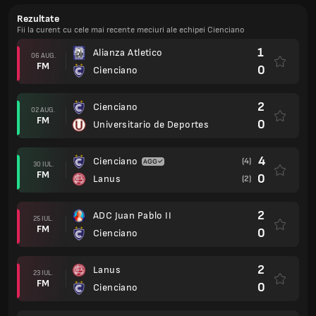
Rezultate
Fii la curent cu cele mai recente meciuri ale echipei Cienciano
1
Alianza Atletico
06 AUG.
FM
0
Cienciano
2
Cienciano
02 AUG.
FM
0
Universitario de Deportes
4
Cienciano
(4)
30 IUL.
FM
0
Lanus
(2)
2
ADC Juan Pablo II
25 IUL.
FM
0
Cienciano
2
Lanus
23 IUL.
FM
0
Cienciano