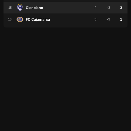
Cienciano
3
15
4
-3
FC Cajamarca
1
16
3
-3