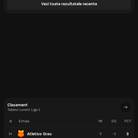
Vezi toate rezultatele recente
Clasament
Tabelul curent Liga 1
#
Echipa
MJ
DG
PCT
Atletico Grau
3
14
3
-1